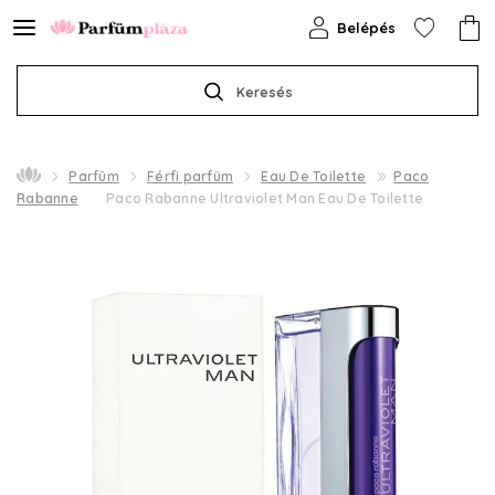
Belépés
Keresés
Parfüm
Férfi parfüm
Eau De Toilette
Paco
Rabanne
Paco Rabanne Ultraviolet Man Eau De Toilette