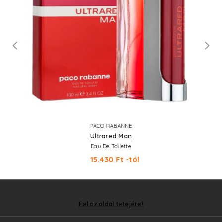
PACO RABANNE
Ultrared Man
Eau De Toilette
15.430 Ft -tól
Fel az oldal tetejére!