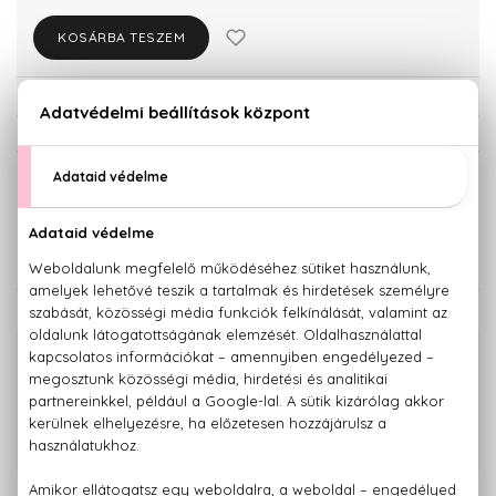
KOSÁRBA TESZEM
Törzsvásárlóknak csak:
14.659 Ft
KISZERELÉS KIVÁLASZTÁSA
Teszter 100 ml
100 ml
15.430 Ft
18.040 Ft
KAPCSOLÓDÓ TERMÉKEK
100% eredeti termékek,
14 napos visszaküldési garanciával
+36 20
Kérdésed van, elakadtál? Hívd ügyfélszolgálatunkat:
779 1926