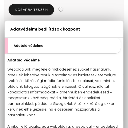
KOSÁRBA TESZEM
Törzsvásárlóknak csak:
6.517 Ft
KISZERELÉS KIVÁLASZTÁSA
20 ml
40 ml
5.980 Ft
6.860 Ft
KAPCSOLÓDÓ TERMÉKEK
100% eredeti termékek,
14 napos visszaküldési garanciával
+36 20
Kérdésed van, elakadtál? Hívd ügyfélszolgálatunkat:
779 1926