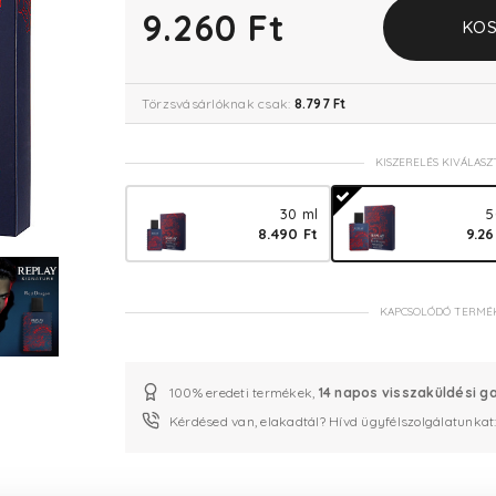
9.260 Ft
KOS
Törzsvásárlóknak csak:
8.797 Ft
KISZERELÉS KIVÁLASZ
30 ml
5
8.490 Ft
9.26
KAPCSOLÓDÓ TERMÉ
100% eredeti termékek,
14 napos visszaküldési g
Kérdésed van, elakadtál? Hívd ügyfélszolgálatunkat