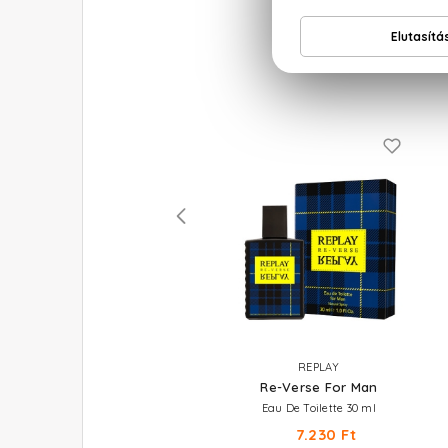
DUNHILL
REPLAY
Custom
Re-Verse For Man
Eau De Toilette 100 ml
Eau De Toilette 30 ml
15.870 Ft
7.230 Ft