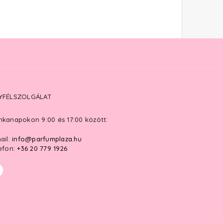
YFÉLSZOLGÁLAT
kanapokon 9:00 és 17:00 között:
ail:
info@parfumplaza.hu
efon:
+36 20 779 1926