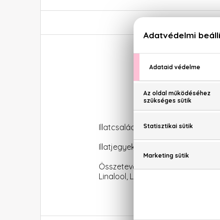
R
Illatcsalád: Fás-fűszeres
Illatjegyek: rózsabors, kardamom, 
Összetevők: Alcohol Denat., Wa
Linalool, Limonene, Citronellol, He