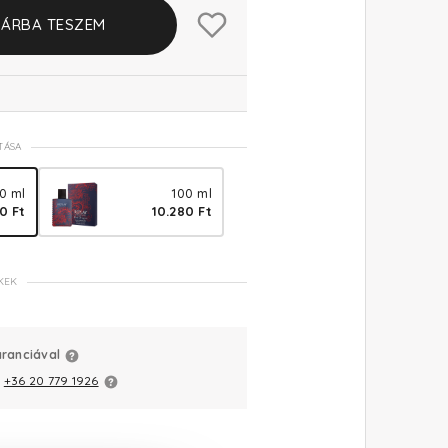
ÁRBA TESZEM
TÁSA
0 ml
100 ml
0 Ft
10.280 Ft
KEK
aranciával
:
+36 20 779 1926