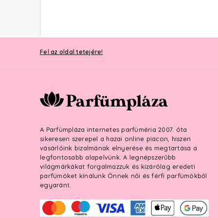
Fel az oldal tetejére!
A Parfümpláza internetes parfüméria 2007. óta
sikeresen szerepel a hazai online piacon, hiszen
vásárlóink bizalmának elnyerése és megtartása a
legfontosabb alapelvünk. A legnépszerűbb
világmárkákat forgalmazzuk és kizárólag eredeti
parfümöket kínálunk Önnek női és férfi parfümökből
egyaránt.