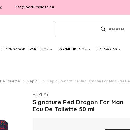
info@parfumplaza.hu
g)
Keresés
ÚJDONSÁGOK
PARFÜMÖK
KOZMETIKUMOK
HAJÁPOLÁS
De Toilette
Replay
Replay Signature Red Dragon For Man Eau De 
REPLAY
Signature Red Dragon For Man
Eau De Toilette 50 ml