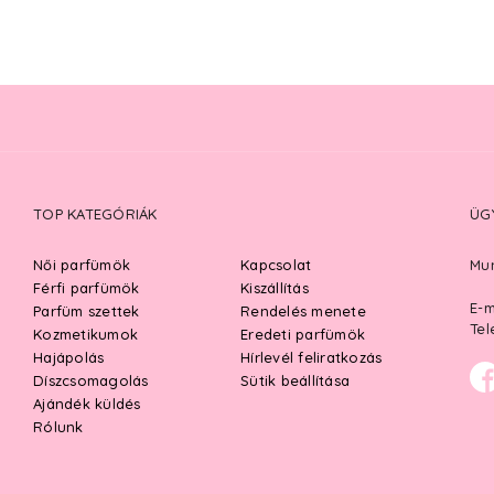
TOP KATEGÓRIÁK
ÜG
Női parfümök
Kapcsolat
Mun
Férfi parfümök
Kiszállítás
E-m
Parfüm szettek
Rendelés menete
Tel
Kozmetikumok
Eredeti parfümök
Hajápolás
Hírlevél feliratkozás
Díszcsomagolás
Sütik beállítása
Ajándék küldés
Rólunk