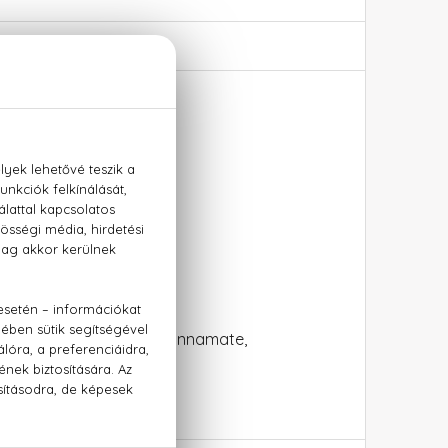
te
-T-Butyl Hydroxyhydrocinnamate,