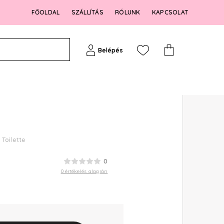
FŐOLDAL
SZÁLLÍTÁS
RÓLUNK
KAPCSOLAT
Belépés
Toilette
0
0 értékelés alapján