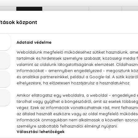
LEÍRÁS
ÉRTÉKELÉSEK (0)
SZÁLLÍTÁS
eplay Signature Red Dragon For Man Eau De Toilet
tea, geránium, vetiver, fehér fás jegyek
ter / Aqua, Parfum/Fragrance, Pentaerythrityl Tetra DI
xyl Cinnamal, Benzyl Alcohol, Geraniol, Citral