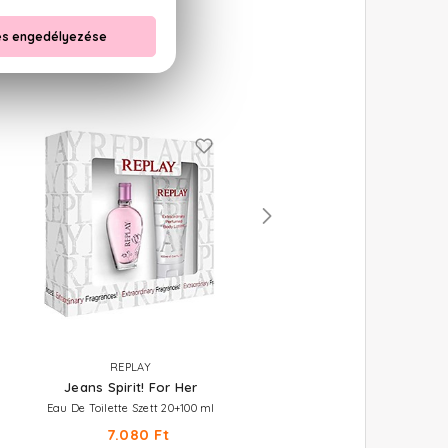
REPLAY
REPLAY
Jeans Spirit! For Her
Signature Secret For Wom
Eau De Toilette Szett 20+100 ml
Eau De Toilette
7.080 Ft
7.000 Ft -tól