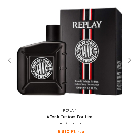
REPLAY
#Tank Custom For Him
Eau De Toilette
5.310 Ft -tól