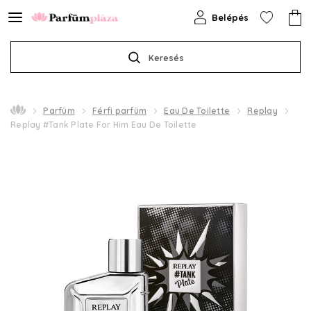
Belépés
Keresés
Parfüm
Férfi parfüm
Eau De Toilette
Replay
Replay #Tank Plate For Him Eau De Toilette