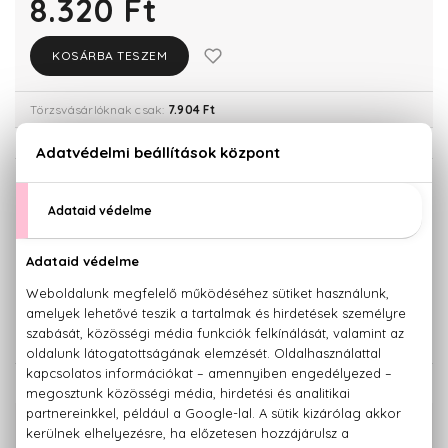
8.320 Ft
KOSÁRBA TESZEM
Törzsvásárlóknak csak:
7.904 Ft
KISZERELÉS KIVÁLASZTÁSA
30 ml
50 ml
6.730 Ft
8.320 Ft
100 ml
11.550 Ft
KAPCSOLÓDÓ TERMÉKEK
100% eredeti termékek,
14 napos visszaküldési garanciával