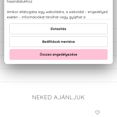
+36 20
Kérdésed van, elakadtál? Hívd ügyfélszolgálatunkat:
779 1926
LEÍRÁS
ÉRTÉKELÉSEK (0)
SZÁLLÍTÁS
NEKED AJÁNLJUK