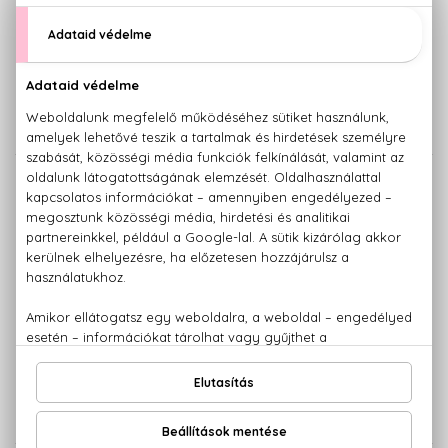
ROBERTO CAVALLI
ROBERTO CAVALLI
Paradiso
Paradiso Assoluto
Klasszikus Eau De Parfum
Eau De Parfum
25.480 Ft -tól
17.180 Ft -tól
ROBERTO CAVALLI
ROBERTO CAVALLI
Paradiso Azzuro
Roberto Cavalli
Eau De Parfum
Eau De Parfum
16.750 Ft -tól
14.060 Ft -tól