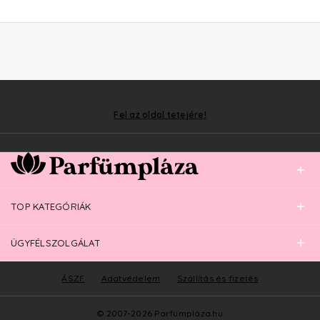
Fel az oldal tetejére!
TOP KATEGÓRIÁK
ÜGYFÉLSZOLGÁLAT
ÁSZF
Adatvédelem
Szállítás és fizetés
© 2007-2026 Parfümpláza.hu