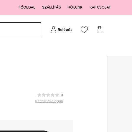
FŐOLDAL
SZÁLLÍTÁS
RÓLUNK
KAPCSOLAT
Belépés
0
0 értékelés alapján