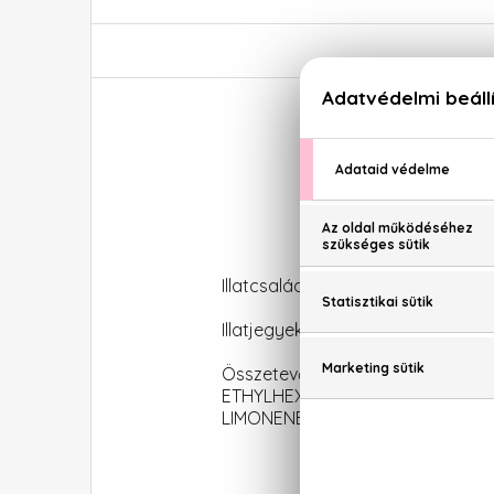
Illatcsalád: Orientális-vaníliás
Illatjegyek: Rózsa, magnólia, be
Összetevők: ALCOHOL DENAT. 
ETHYLHEXYL METHOXYCINNAMATE
LIMONENE, GERANIOL, CITRAL, HY