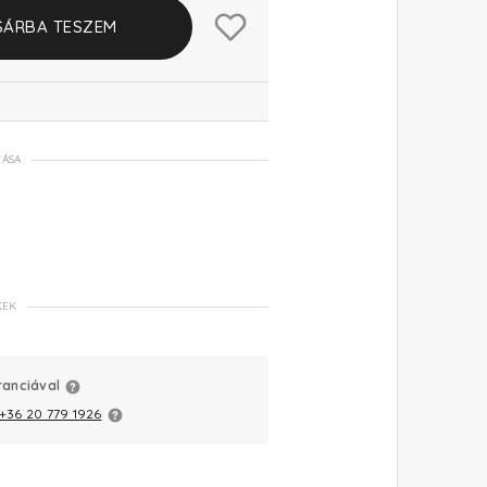
SÁRBA TESZEM
TÁSA
KEK
ranciával
+36 20 779 1926