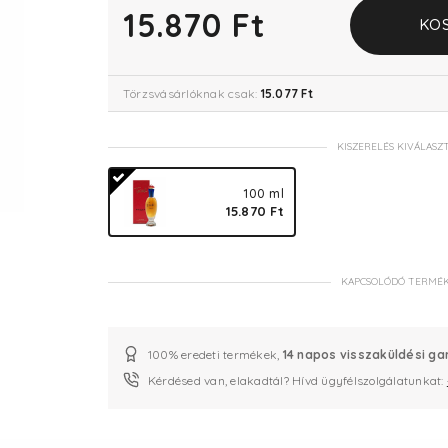
15.870 Ft
KO
Törzsvásárlóknak csak:
15.077 Ft
KISZERELÉS KIVÁLASZ
100 ml
15.870 Ft
KAPCSOLÓDÓ TERMÉ
100% eredeti termékek,
14 napos visszaküldési ga
Kérdésed van, elakadtál? Hívd ügyfélszolgálatunkat: