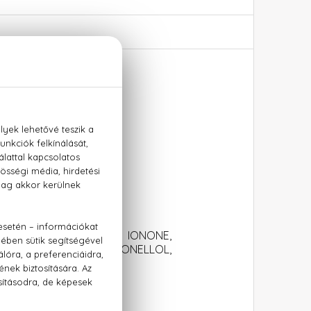
ER), ALPHA-ISOMETHYL IONONE,
BHT,, LINALOOL, CITRONELLOL,
I 14700 (RED 4) .