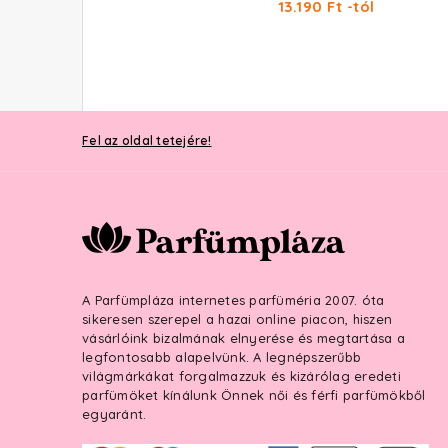
15.430 Ft -tól
13.190 Ft -tól
Fel az oldal tetejére!
A Parfümpláza internetes parfüméria 2007. óta
sikeresen szerepel a hazai online piacon, hiszen
vásárlóink bizalmának elnyerése és megtartása a
legfontosabb alapelvünk. A legnépszerűbb
világmárkákat forgalmazzuk és kizárólag eredeti
parfümöket kínálunk Önnek női és férfi parfümökből
egyaránt.