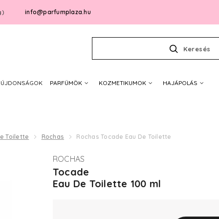
info@parfumplaza.hu
g)
Keresés
ÚJDONSÁGOK
PARFÜMÖK
KOZMETIKUMOK
HAJÁPOLÁS
e Toilette
Rochas
Rochas Tocade Eau De Toilette
ROCHAS
Tocade
Eau De Toilette 100 ml