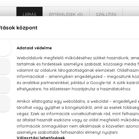
LEÍRÁS
ÉRTÉKELÉSEK (0)
SZÁLLÍTÁS
Rochas Tocade Eau De Toilette
rgamott, pézsma
(SD ALCOHOL 40-B), PARFUM (FRAGRANCE), AQUA (WAT
, BUTYL METHOXYDIBENZOYLMETHANE, BENZOPHENONE-3, 
DROXYCITRONELLAL, BENZYL BENZOATE, CI 19140 (YELLOW 5), C