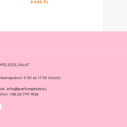
9.490 Ft
6.640 Ft
YFÉLSZOLGÁLAT
kanapokon 9:00 és 17:00 között:
ail:
info@parfumplaza.hu
efon:
+36 20 779 1926