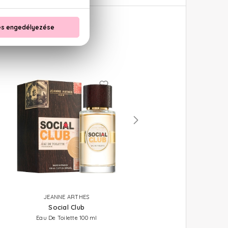
JEANNE ARTHES
RALPH LAUREN
Social Club
Big Pony 2
Eau De Toilette 100 ml
Eau De Toilette Mini 15 ml