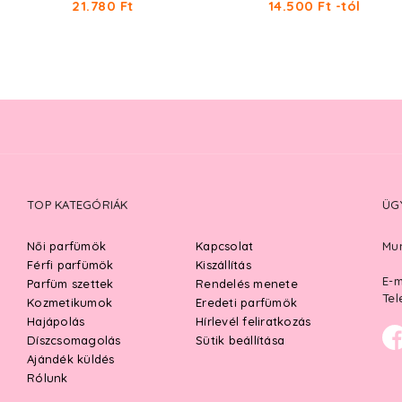
21.780 Ft
14.500 Ft -tól
TOP KATEGÓRIÁK
ÜG
Női parfümök
Kapcsolat
Mun
Férfi parfümök
Kiszállítás
E-m
Parfüm szettek
Rendelés menete
Tel
Kozmetikumok
Eredeti parfümök
Hajápolás
Hírlevél feliratkozás
Díszcsomagolás
Sütik beállítása
Ajándék küldés
Rólunk