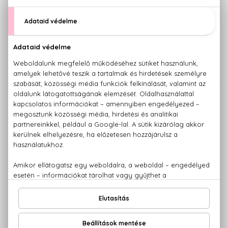
ROCHAS
ROCHAS
Man
Muse de Rochas
Eau De Toilette
Eau De Parfum
14.500 Ft -tól
13.190 Ft -tól
ROCHAS
ROCHAS
Rochas Man
Tocade
Eau De Toilette
Eau De Toilette
Szett 100+50 ml
15.870 Ft -tól
21.780 Ft