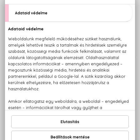
SALVADOR DALI
SALVADOR DALI
Eau de RubyLips
Eau de RubyLips
Eau De Toilette
Eau De Toilette
Mini 3,5 ml
11.670 Ft -tól
4.880 Ft
SALVADOR DALI
SALVADOR DALI
Little Kiss Cherry
Purplelips
Eau De Toilette
Eau De Toilette
30 ml
8.400 Ft -tól