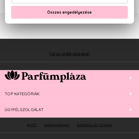
11.230 Ft
Fel az oldal tetejére!
TOP KATEGÓRIÁK
ÜGYFÉLSZOLGÁLAT
ÁSZF
Adatvédelem
Szállítás és fizetés