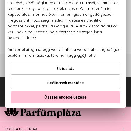
SENSUAVA
BigFlirt
Golyós feromon parfüm
10 ml
8.050 Ft
Fel az oldal tetejére!
TOP KATEGÓRIÁK