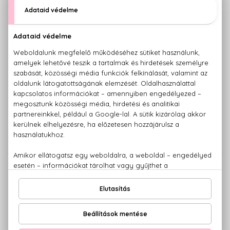
TRUSSARDI
TRUSSARDI
My Name
My Scent
Eau De Parfum
Eau De Toilette
19.580 Ft -tól
11.010 Ft -tól