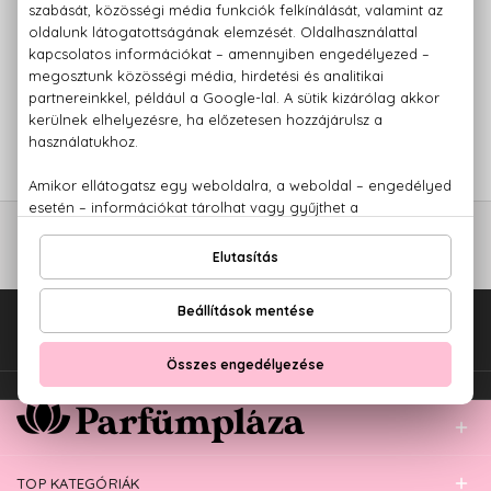
ZIPPO
Popzone For Her
Eau De Toilette
Szett 40+100 ml
6.200 Ft
Fel az oldal tetejére!
TOP KATEGÓRIÁK