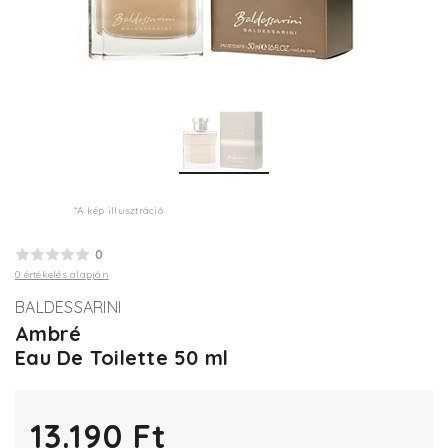
*A kép illusztráció
0
0 értékelés alapján
BALDESSARINI
Ambré
Eau De Toilette 50 ml
13.190 Ft