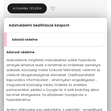
KOSÁRBA TESZEM
Törzsvásárlóknak csak:
12.531 Ft
KISZERELÉS KIVÁLASZTÁSA
50 ml
13.190 Ft
KAPCSOLÓDÓ TERMÉKEK
100% eredeti termékek,
14 napos visszaküldési garanciával
+36 20
Kérdésed van, elakadtál? Hívd ügyfélszolgálatunkat:
779 1926