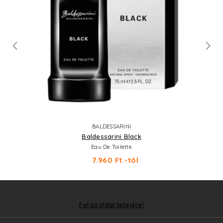
BALDESSARINI
Baldessarini Black
Eau De Toilette
7.960 Ft -tól
Fel az oldal tetejére!