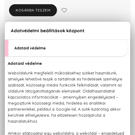
KOSÁRBA TESZEM
Törzsvásárlóknak csak:
7.762 Ft
KISZERELÉS KIVÁLASZTÁSA
Teszter 80 ml
8.170 Ft
KAPCSOLÓDÓ TERMÉKEK
100% eredeti termékek,
14 napos visszaküldési garanciával
+36 20
Kérdésed van, elakadtál? Hívd ügyfélszolgálatunkat:
779 1926