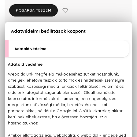
KOSÁRBA TESZEM
Törzsvásárlóknak csak:
14.868 Ft
KISZERELÉS KIVÁLASZTÁSA
75 ml
15.650 Ft
KAPCSOLÓDÓ TERMÉKEK
100% eredeti termékek,
14 napos visszaküldési garanciával
+36 20
Kérdésed van, elakadtál? Hívd ügyfélszolgálatunkat:
779 1926