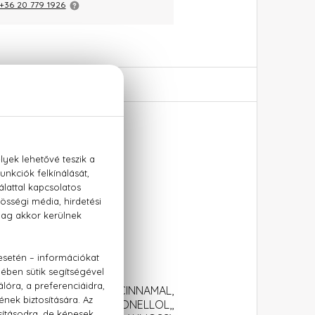
+36 20 779 1926
L SALICYLATE, HEXYL CINNAMAL,
THANE, CITRAL, CITRONELLOL,,