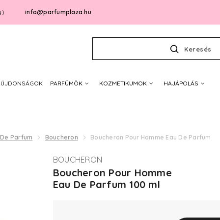
info@parfumplaza.hu
g)
Keresés
ÚJDONSÁGOK
PARFÜMÖK
KOZMETIKUMOK
HAJÁPOLÁS
 De Parfum
Boucheron
Boucheron Pour Homme Eau De Parfum
BOUCHERON
Boucheron Pour Homme
Eau De Parfum 100 ml