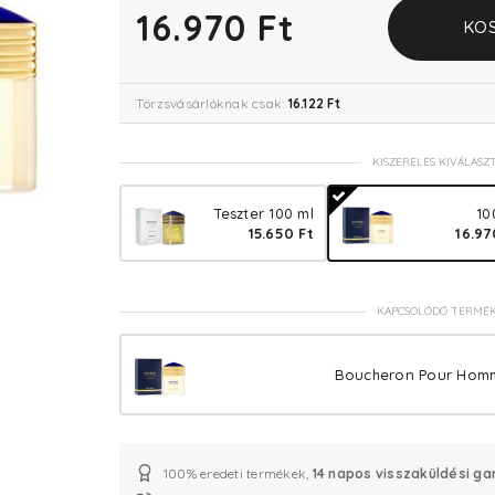
16.970 Ft
KO
Törzsvásárlóknak csak:
16.122 Ft
KISZERELÉS KIVÁLASZ
Teszter 100 ml
10
15.650 Ft
16.97
KAPCSOLÓDÓ TERMÉ
Boucheron Pour Homm
100% eredeti termékek,
14 napos visszaküldési ga