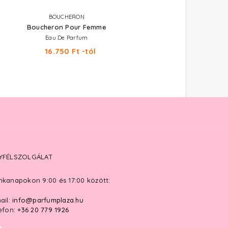
BOUCHERON
BOUCHERON
Boucheron Pour Femme
Fleurs
Eau De Parfum
Eau De Parfum 100 ml
16.750 Ft -tól
16.020 Ft
YFÉLSZOLGÁLAT
kanapokon 9:00 és 17:00 között:
ail:
info@parfumplaza.hu
efon:
+36 20 779 1926