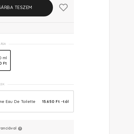
SÁRBA TESZEM
TÁSA
0 ml
0 Ft
KEK
e Eau De Toilette
15.650 Ft -tól
ranciával