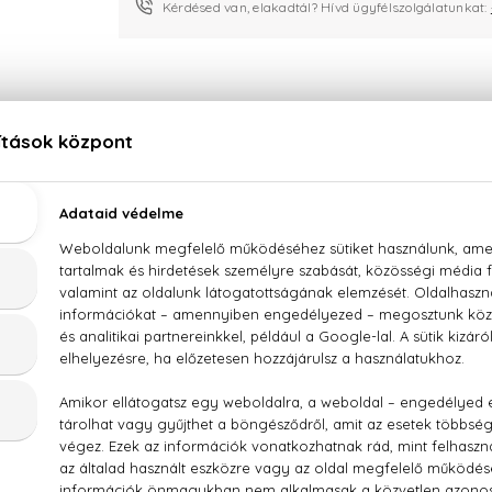
Kérdésed van, elakadtál? Hívd ügyfélszolgálatunkat:
LEÍRÁS
ÉRTÉKELÉSEK (0)
SZÁLLÍTÁS
Boucheron Pour Homme Eau De Parfum
ergamott, narancs
ATER), PARFUM (FRAGRANCE), HYDROXYCITRONELLAL, BENZY
ONONE, LINALOOL, GERANIOL, BUTYL METHOXYDIBENZOYLME