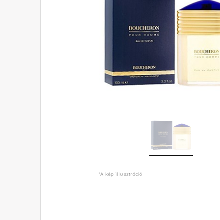
*A kép illusztráció