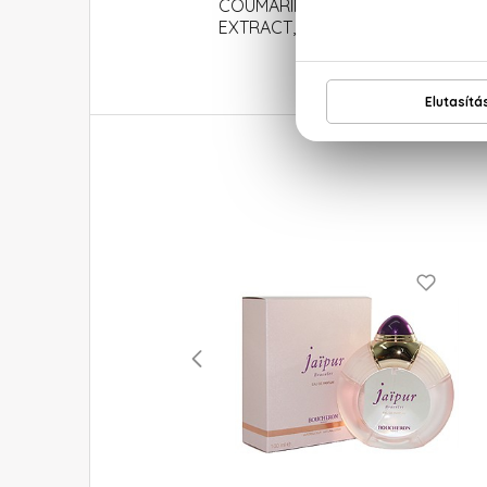
COUMARIN, BENZYL BENZOATE,
EXTRACT, FARNESOL, ISOEUGENO