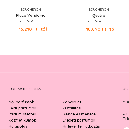
BOUCHERON
BOUCHERON
Place Vendôme
Quatre
Eau De Parfum
Eau De Parfum
15.210 Ft -tól
10.890 Ft -tól
TOP KATEGÓRIÁK
ÜG
Női parfümök
Kapcsolat
Mun
Férfi parfümök
Kiszállítás
E-m
Parfüm szettek
Rendelés menete
Tel
Kozmetikumok
Eredeti parfümök
Hajápolás
Hírlevél feliratkozás