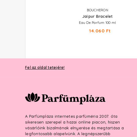
MONTBLANC
BOUCHERON
Explorer Ultra Blue
Jaïpur Bracelet
au De Parfum Zsebparfüm 30 ml
Eau De Parfum 100 ml
11.290 Ft
14.060 Ft
Fel az oldal tetejére!
A Parfümpláza internetes parfüméria 2007. óta
sikeresen szerepel a hazai online piacon, hiszen
vásárlóink bizalmának elnyerése és megtartása a
legfontosabb alapelvünk. A legnépszerűbb