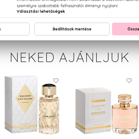
 EVERNIA FURFURACEA (TREEMOSS) EXTRACT, EUGENOL, 
L, CINNAMAL, BENZYL ALCOHOL.
NEKED AJÁNLJUK