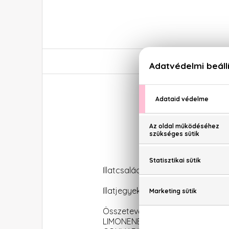
Illatcsalád: Citrus-aromás
Illatjegyek: Narancs, verbéna, b
Összetevők: ALCOHOL, AQUA (W
LIMONENE, ALPHA-ISOMETHYL I