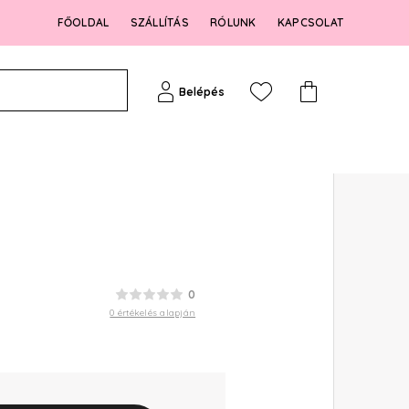
FŐOLDAL
SZÁLLÍTÁS
RÓLUNK
KAPCSOLAT
Belépés
0
0 értékelés alapján