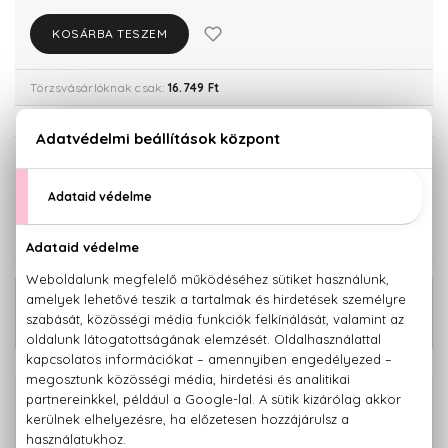
KOSÁRBA TESZEM
Törzsvásárlóknak csak:
16.749 Ft
KISZERELÉS KIVÁLASZTÁSA
100 ml
17.630 Ft
KAPCSOLÓDÓ TERMÉKEK
30.520 Ft -
Brit For Her Eau De Parfum
tól
100% eredeti termékek,
14 napos visszaküldési garanciával
+36 20
Kérdésed van, elakadtál? Hívd ügyfélszolgálatunkat: