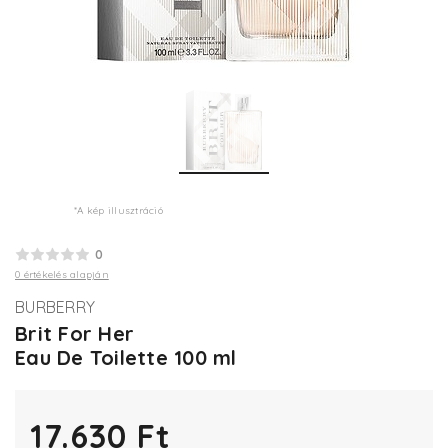
*A kép illusztráció
0
0 értékelés alapján
BURBERRY
Brit For Her
Eau De Toilette 100 ml
17.630 Ft