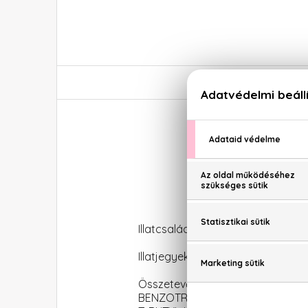
Illatcsalád: Virágos-orientális
Illatjegyek: Mandarin, málna, gyö
Összetevők: ALCOHOL, PARFUM 
BENZOTRIAZOLYL DODECYL P-CRE