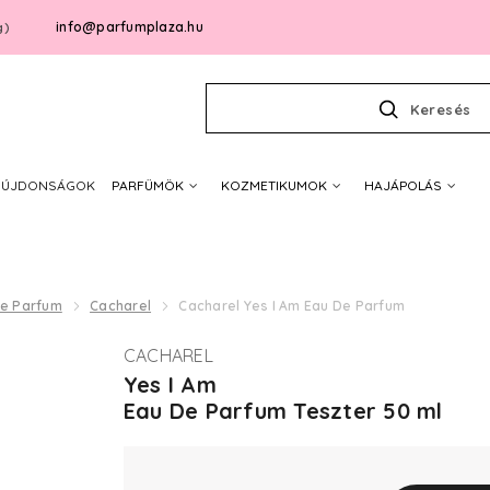
info@parfumplaza.hu
g)
Keresés
ÚJDONSÁGOK
PARFÜMÖK
KOZMETIKUMOK
HAJÁPOLÁS
De Parfum
Cacharel
Cacharel Yes I Am Eau De Parfum
CACHAREL
Yes I Am
Eau De Parfum Teszter 50 ml