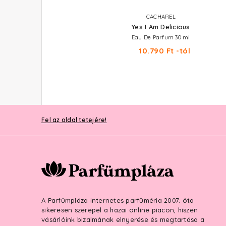
ARIANA GRANDE
CACHAREL
God Is A Woman
Yes I Am Delicious
Eau De Parfum
Eau De Parfum 30 ml
13.190 Ft -tól
10.790 Ft -tól
Fel az oldal tetejére!
A Parfümpláza internetes parfüméria 2007. óta
sikeresen szerepel a hazai online piacon, hiszen
vásárlóink bizalmának elnyerése és megtartása a