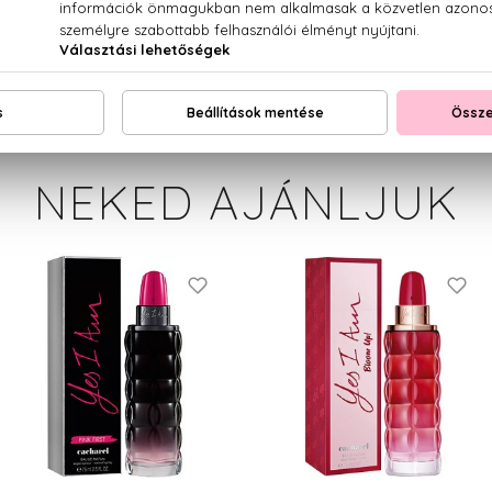
E, CITRONELLOL, TRIS(TETRAMETHYLHYDROXYPIPERIDINOL)
 / EXT. VIOLET 2, CI 14700 / RED 4 (F.I.L. B205985/1).
NEKED AJÁNLJUK