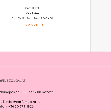
CACHAREL
CACHAREL
Yes I Am
Eden
Eau De Parfum Szett 75+5+50
Eau De Parfum
22.220 Ft
9.690 Ft -tól
YFÉLSZOLGÁLAT
kanapokon 9:00 és 17:00 között:
ail:
info@parfumplaza.hu
efon:
+36 20 779 1926