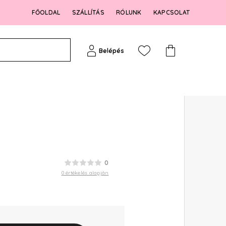
FŐOLDAL
SZÁLLÍTÁS
RÓLUNK
KAPCSOLAT
Belépés
0
0 értékelés alapján