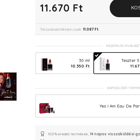
11.670 Ft
KO
Törzsvásárlóknak csak:
11.087 Ft
KISZERELÉS KIVÁLASZ
30 ml
Teszter 5
10.350 Ft
11.6
KAPCSOLÓDÓ TERMÉ
Yes I Am Eau De Pa
100% eredeti termékek,
14 napos visszaküldési g