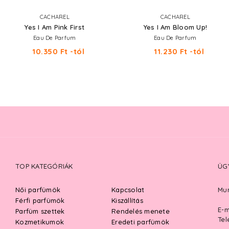
CACHAREL
CACHAREL
Yes I Am Pink First
Yes I Am Bloom Up!
Eau De Parfum
Eau De Parfum
10.350 Ft -tól
11.230 Ft -tól
TOP KATEGÓRIÁK
ÜG
Női parfümök
Kapcsolat
Mun
Férfi parfümök
Kiszállítás
E-m
Parfüm szettek
Rendelés menete
Tel
Kozmetikumok
Eredeti parfümök