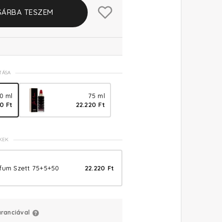
SÁRBA TESZEM
TÁSA
0 ml
75 ml
70 Ft
22.220 Ft
KEK
rfum Szett 75+5+50
22.220 Ft
aranciával