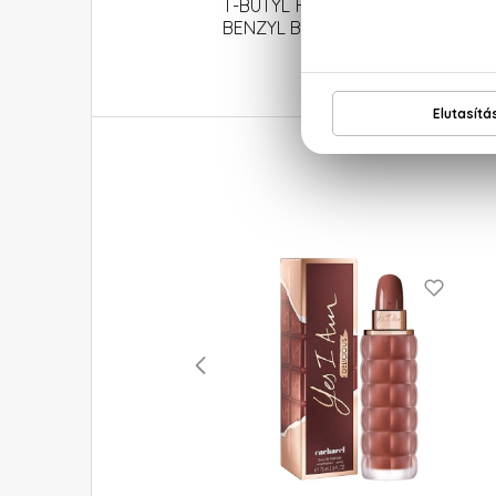
T-BUTYL HYDROXYHYDROCINNAMAT
BENZYL BENZOATE, CITRAL, CI 60730