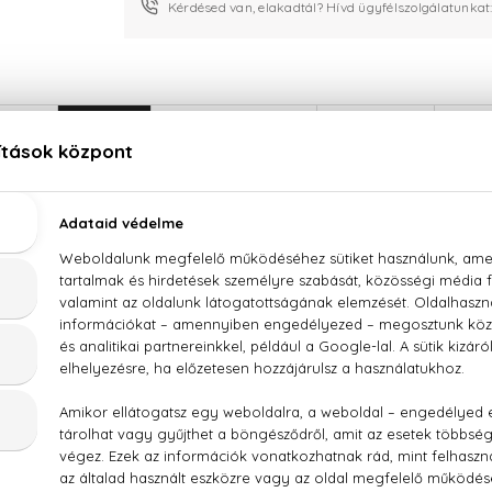
Kérdésed van, elakadtál? Hívd ügyfélszolgálatunkat
LEÍRÁS
ÉRTÉKELÉSEK (0)
SZÁLLÍTÁS
Cacharel Yes I Am Eau De Parfum
mbér virág, jázmin, gardénia, kardamom, tej, szantálfa, karam
/ FRAGRANCE, AQUA / WATER, BENZYL SALICYLATE, HYDROX
SOL, LIMONENE, LINALOOL, COUMARIN, METHYL ANTHRANILA