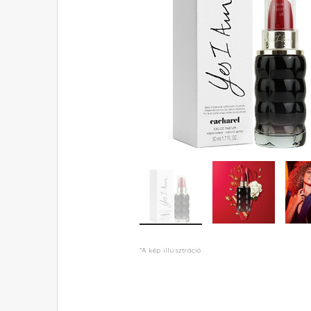
*A kép illusztráció