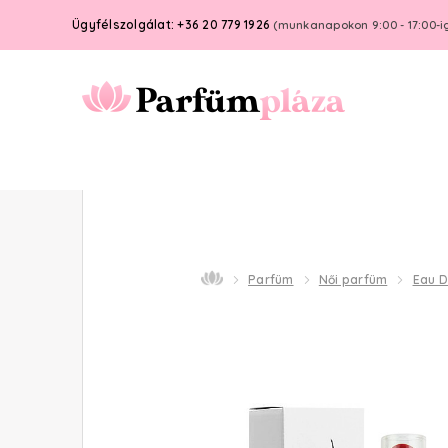
Ügyfélszolgálat: +36 20 779 1926
(munkanapokon 9:00 - 17:00-i
Parfüm
Női parfüm
Eau 