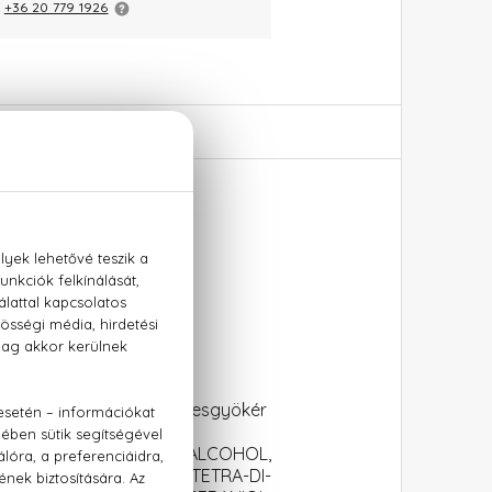
:
+36 20 779 1926
ell, vanília, tonkabab, édesgyökér
YCITRONELLAL, BENZYL ALCOHOL,
TE, PENTAERYTHRITYL TETRA-DI-