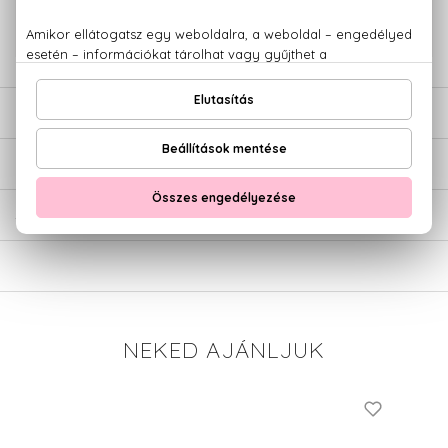
+36 20
Kérdésed van, elakadtál? Hívd ügyfélszolgálatunkat:
779 1926
LEÍRÁS
ÉRTÉKELÉSEK (0)
SZÁLLÍTÁS
NEKED AJÁNLJUK