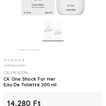
*A kép illusztráció
0
0 értékelés alapján
CALVIN KLEIN
CK One Shock For Her
Eau De Toilette 200 ml
14.280 Ft