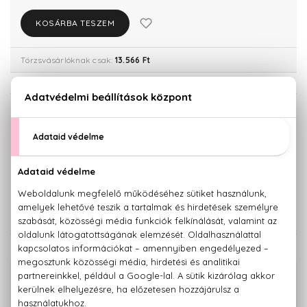
KOSÁRBA TESZEM
Törzsvásárlóknak csak:
13.566 Ft
KISZERELÉS KIVÁLASZTÁSA
50 ml
100 ml
10.570 Ft
11.230 Ft
200 ml
14.280 Ft
KAPCSOLÓDÓ TERMÉKEK
100% eredeti termékek,
14 napos visszaküldési garanciával