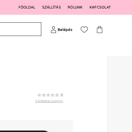
FŐOLDAL
SZÁLLÍTÁS
RÓLUNK
KAPCSOLAT
Belépés
0
0 értékelés alapján