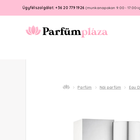
Ügyfélszolgálat: +36 20 779 1926
(munkanapokon 9:00 - 17:00-i
Parfüm
Női parfüm
Eau 