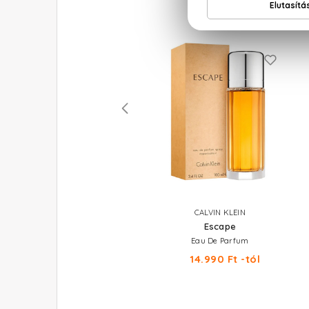
CALVIN KLEIN
CALVIN KLEIN
Truth Lush
Escape
Eau De Toilette Mini 4 ml
Eau De Parfum
6.200 Ft
14.990 Ft -tól