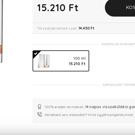
15.210 Ft
KOS
Törzsvásárlóknak csak:
14.450 Ft
KISZERELÉS KIVÁLASZ
100 ml
15.210 Ft
KAPCSOLÓDÓ TERMÉ
100% eredeti termékek,
14 napos visszaküldési ga
Kérdésed van, elakadtál? Hívd ügyfélszolgálatunkat: