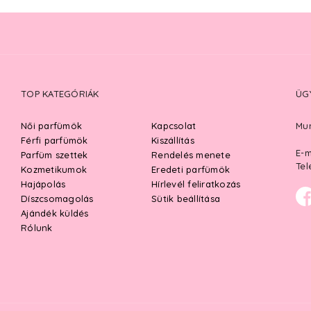
TOP KATEGÓRIÁK
ÜG
Női parfümök
Kapcsolat
Mun
Férfi parfümök
Kiszállítás
E-m
Parfüm szettek
Rendelés menete
Tel
Kozmetikumok
Eredeti parfümök
Hajápolás
Hírlevél feliratkozás
Díszcsomagolás
Sütik beállítása
Ajándék küldés
Rólunk