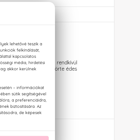
. A kor szokásaihoz hűen rendkívül
ti kí, a feketeszeder és körte édes