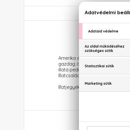
Amerika egyik kedvenc
parfüm
j
gazdag öszzetevőkben
Calvin K
illata pedig izgalmassá teszi. A
Co
Illatcsalád: Orientális-vaníliás
Illatjegyek: Rózsa, jázmin, gyöngy