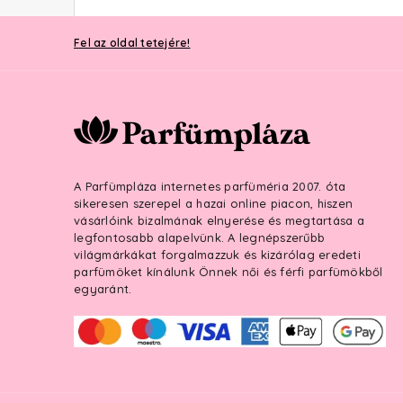
Fel az oldal tetejére!
A Parfümpláza internetes parfüméria 2007. óta
sikeresen szerepel a hazai online piacon, hiszen
vásárlóink bizalmának elnyerése és megtartása a
legfontosabb alapelvünk. A legnépszerűbb
világmárkákat forgalmazzuk és kizárólag eredeti
parfümöket kínálunk Önnek női és férfi parfümökből
egyaránt.