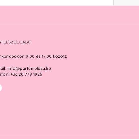
YFÉLSZOLGÁLAT
kanapokon 9:00 és 17:00 között:
ail:
info@parfumplaza.hu
efon:
+36 20 779 1926