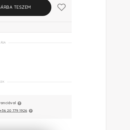
ÁRBA TESZEM
TÁSA
KEK
ranciával
+36 20 779 1926