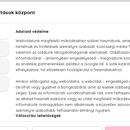
LEÍRÁS
ÉRTÉKELÉSEK (0)
SZÁLLÍTÁS
Calvin Klein Contradiction Eau De Parfum
e a \'90-es évekből, nem lehet más mint a női
Contradiction
lein parfüm
je. A virágözönt az eukaliptusz friss illata egészí
ntradiction
modern és lendületes illat.
virág, eukaliptusz