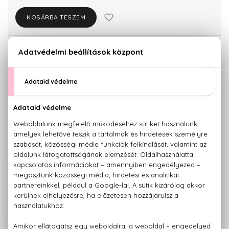
KOSÁRBA TESZEM
Törzsvásárlóknak csak:
19.855 Ft
KISZERELÉS KIVÁLASZTÁSA
Teszter 100 ml
100 ml
20.900 Ft
29.200 Ft
KAPCSOLÓDÓ TERMÉKEK
100% eredeti termékek,
14 napos visszaküldési garanciával
+36 20
Kérdésed van, elakadtál? Hívd ügyfélszolgálatunkat:
779 1926