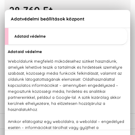
28.760 Ft
KOSÁRBA TESZEM
Törzsvásárlóknak csak:
27.322 Ft
KAPCSOLÓDÓ TERMÉKEK
100% eredeti termékek,
14 napos visszaküldési garanciával
+36 20
Kérdésed van, elakadtál? Hívd ügyfélszolgálatunkat:
779 1926
LEÍRÁS