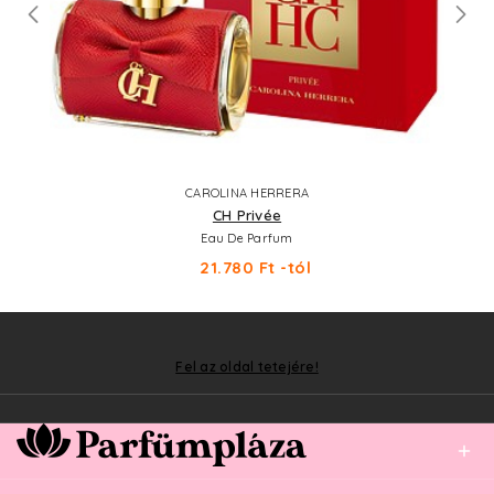
CAROLINA HERRERA
CH Privée
Eau De Parfum
21.780 Ft -tól
Fel az oldal tetejére!