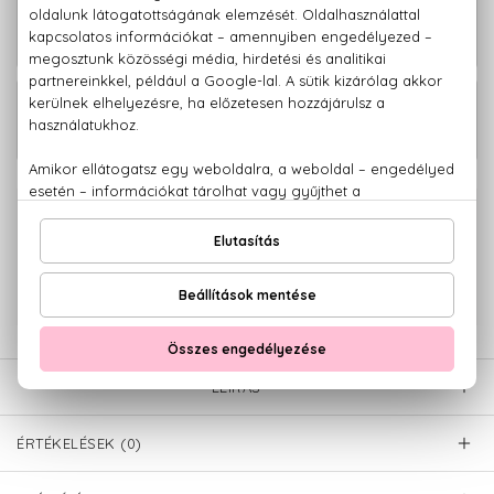
26.610 Ft -
Good Girl Eau De Parfum Légére
tól
Good Girl Eau De Parfum Szett 80+10
39.300 Ft
ml
100% eredeti termékek,
14 napos visszaküldési garanciával
+36 20
Kérdésed van, elakadtál? Hívd ügyfélszolgálatunkat:
779 1926
LEÍRÁS
ÉRTÉKELÉSEK (0)