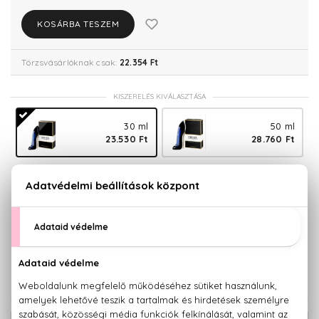
KOSÁRBA TESZEM
Törzsvásárlóknak csak:
22.354 Ft
KISZERELÉS KIVÁLASZTÁSA
30 ml
50 ml
23.530 Ft
28.760 Ft
Teszter 80 ml
80 ml
34.910 Ft
37.540 Ft
150 ml
46.930 Ft
KAPCSOLÓDÓ TERMÉKEK