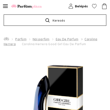
Belépés
Keresés
Parfüm
Női parfüm
Eau De Parfum
Carolina
Herrera
Carolina Herrera Good Girl Eau De Parfum