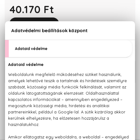
40.170 Ft
KOSÁRBA TESZEM
Törzsvásárlóknak csak:
38.162 Ft
KAPCSOLÓDÓ TERMÉKEK
23.530 Ft -
Very Good Girl Eau De Parfum
tól
100% eredeti termékek,
14 napos visszaküldési garanciával
+36 20
Kérdésed van, elakadtál? Hívd ügyfélszolgálatunkat:
779 1926