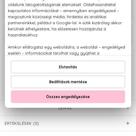
Good Girl Blush Eau De Parfum Szett
43.690 Ft
80+10 ml
Good Girl Blush Eau De Parfum Szett
46.760 Ft
80+10+100 ml
100% eredeti termékek,
14 napos visszaküldési garanciával
+36 20
Kérdésed van, elakadtál? Hívd ügyfélszolgálatunkat:
779 1926
LEÍRÁS
ÉRTÉKELÉSEK (0)