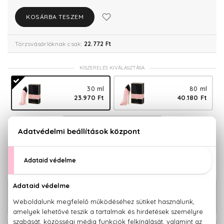
KOSÁRBA TESZEM
Törzsvásárlóknak csak:
22.772 Ft
KISZERELÉS KIVÁLASZTÁSA
30 ml
80 ml
23.970 Ft
40.180 Ft
150 ml
52.470 Ft
KAPCSOLÓDÓ TERMÉKEK
Good Girl Blush Eau De Parfum Szett
39.740 Ft
80+100 ml