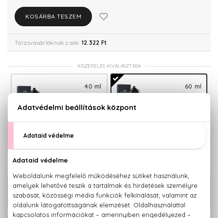
KOSÁRBA TESZEM
Törzsvásárlóknak csak:
12.322 Ft
KISZERELÉS KIVÁLASZTÁSA
40 ml
60 ml
10.640 Ft
12.970 Ft
100 ml
16.130 Ft
KAPCSOLÓDÓ TERMÉKEK
Coach For Men Eau De Toilette Szett
18.320 Ft
60+7,5 ml