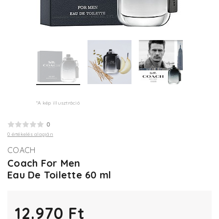
*A kép illusztráció
0
0 értékelés alapján
COACH
Coach For Men
Eau De Toilette 60 ml
12.970 Ft