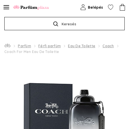
Belépés
Keresés
Parfüm
Férfi parfüm
Eau De Toilette
Coach
Coach For Men Eau De Toilette