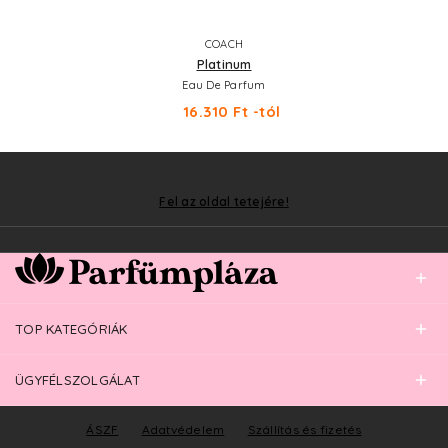
COACH
Platinum
Eau De Parfum
16.310 Ft -tól
Fel az oldal tetejére!
TOP KATEGÓRIÁK
ÜGYFÉLSZOLGÁLAT
ÁSZF
Adatvédelem
Szállítás és fizetés