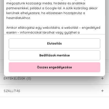
11.140 Ft -
Coach For Men Eau De Parfum
tól
100% eredeti termékek,
14 napos visszaküldési garanciával
+36 20
Kérdésed van, elakadtál? Hívd ügyfélszolgálatunkat:
779 1926
LEÍRÁS
ÉRTÉKELÉSEK (0)
SZÁLLÍTÁS