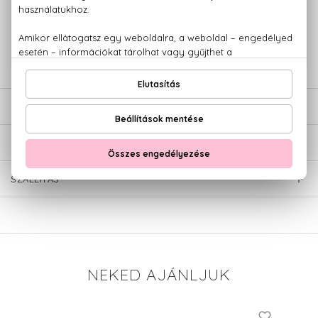
+36 20
Kérdésed van, elakadtál? Hívd ügyfélszolgálatunkat:
779 1926
LEÍRÁS
ÉRTÉKELÉSEK (0)
SZÁLLÍTÁS
NEKED AJÁNLJUK