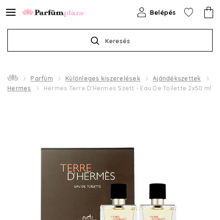
Belépés
Keresés
Parfüm
Különleges kiszerelések
Ajándékszettek
Hermes
Hermes Terre D'Hermes Szett - Eau De Toilette 2x50 ml