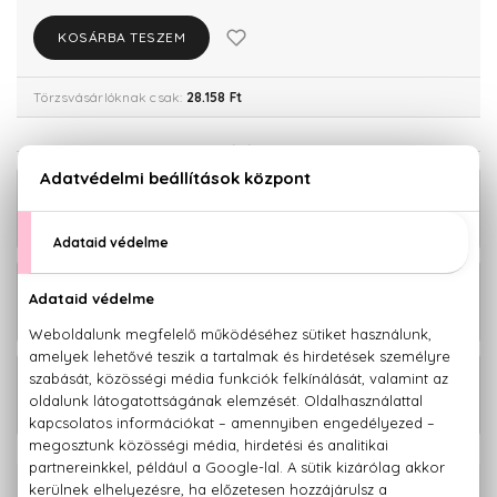
KOSÁRBA TESZEM
Törzsvásárlóknak csak:
28.158 Ft
KAPCSOLÓDÓ TERMÉKEK
Terre D'Hermes Eau De Toilette Mini 5
9.030 Ft
ml
22.650 Ft -
Terre D'Hermes Eau De Toilette
tól
31.430 Ft -
Terre D'Hermes Pure Parfum
tól
100% eredeti termékek,
14 napos visszaküldési garanciával