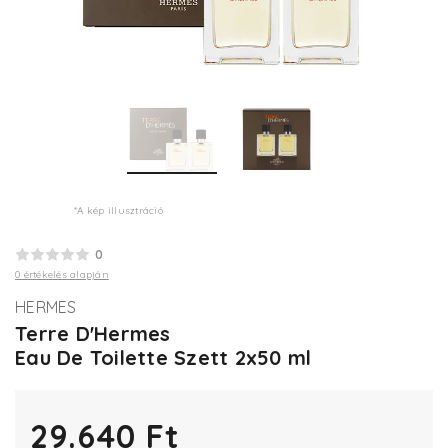
*A kép illusztráció
0
0 értékelés alapján
HERMES
Terre D'Hermes
Eau De Toilette Szett 2x50 ml
29.640 Ft