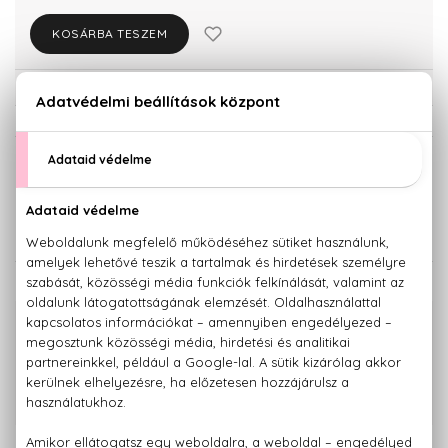
KOSÁRBA TESZEM
Törzsvásárlóknak csak:
23.190 Ft
KISZERELÉS KIVÁLASZTÁSA
50 ml
Teszter 100 ml
24.410 Ft
24.410 Ft
KAPCSOLÓDÓ TERMÉKEK
100% eredeti termékek,
14 napos visszaküldési garanciával
+36 20
Kérdésed van, elakadtál? Hívd ügyfélszolgálatunkat:
779 1926