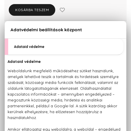
KOSÁRBA TESZEM
Törzsvásárlóknak csak:
23.190 Ft
KISZERELÉS KIVÁLASZTÁSA
50 ml
Teszter 100 ml
24.410 Ft
24.410 Ft
KAPCSOLÓDÓ TERMÉKEK
100% eredeti termékek,
14 napos visszaküldési garanciával
+36 20
Kérdésed van, elakadtál? Hívd ügyfélszolgálatunkat:
779 1926