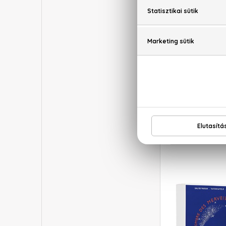
HE
H24 Her
Eau De
Mini 
11.2