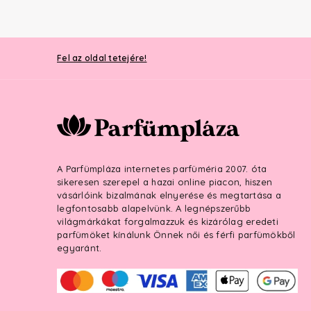
Fel az oldal tetejére!
A Parfümpláza internetes parfüméria 2007. óta
sikeresen szerepel a hazai online piacon, hiszen
vásárlóink bizalmának elnyerése és megtartása a
legfontosabb alapelvünk. A legnépszerűbb
világmárkákat forgalmazzuk és kizárólag eredeti
parfümöket kínálunk Önnek női és férfi parfümökből
egyaránt.