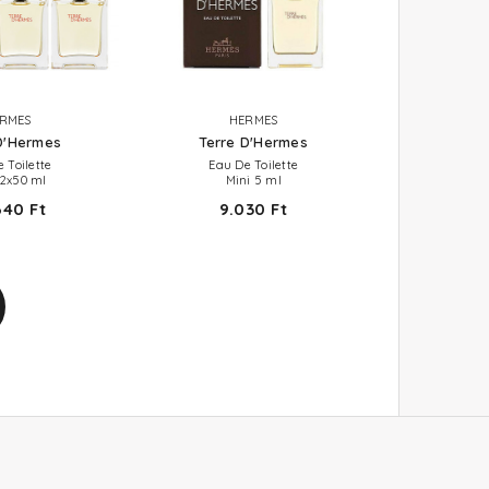
RMES
HERMES
D'Hermes
Terre D'Hermes
 Toilette
Eau De Toilette
 2x50 ml
Mini 5 ml
640 Ft
9.030 Ft