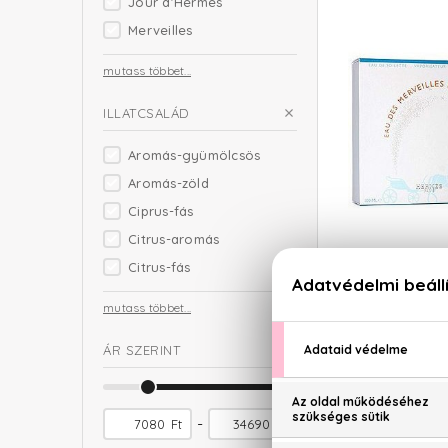
Jour d'Hermes
Merveilles
mutass többet...
ILLATCSALÁD
Aromás-gyümölcsös
Aromás-zöld
Ciprus-fás
Citrus-aromás
HE
Citrus-fás
Eau Des Mer
Eau De
mutass többet...
21.340
ÁR SZERINT
-
Ft
Ft