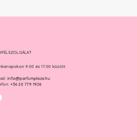
YFÉLSZOLGÁLAT
kanapokon 9:00 és 17:00 között:
ail:
info@parfumplaza.hu
efon:
+36 20 779 1926