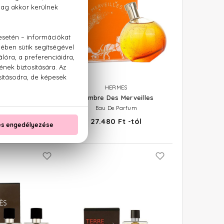
RMES
HERMES
rmes Absolu
L'Ambre Des Merveilles
e Parfum
Eau De Parfum
 Ft -tól
27.480 Ft -tól