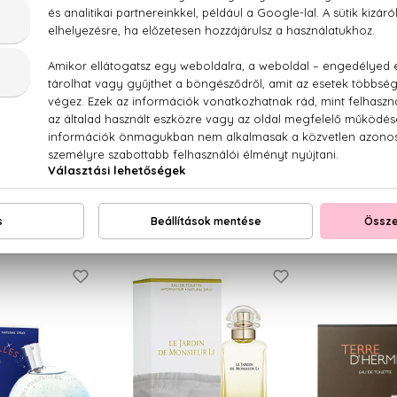
RMES
HERMES
HE
bes Vives
Jour d'Hermes
Jour d'He
 Parfum
Eau De Parfum
Eau D
12,5 ml
28.320 Ft -tól
28.760
30 Ft