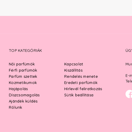
TOP KATEGÓRIÁK
ÜG
Női parfümök
Kapcsolat
Mun
Férfi parfümök
Kiszállítás
E-m
Parfüm szettek
Rendelés menete
Tel
Kozmetikumok
Eredeti parfümök
Hajápolás
Hírlevél feliratkozás
Díszcsomagolás
Sütik beállítása
Ajándék küldés
Rólunk