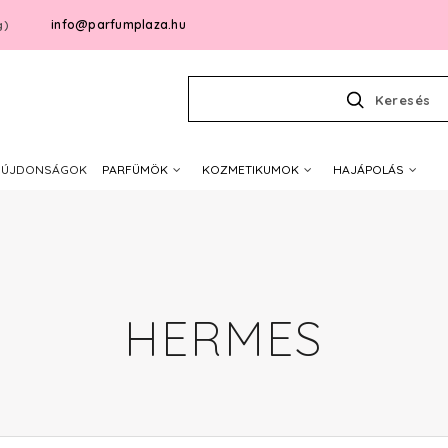
info@parfumplaza.hu
g)
Keresés
ÚJDONSÁGOK
PARFÜMÖK
KOZMETIKUMOK
HAJÁPOLÁS
HERMES