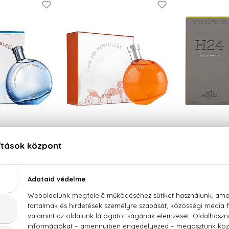
RMES
HERMES
HE
veilles Bleue
Elixir Des Merveilles
 Toilette
Eau De Parfum
Eau D
 Ft -tól
28.320 Ft -tól
20.020