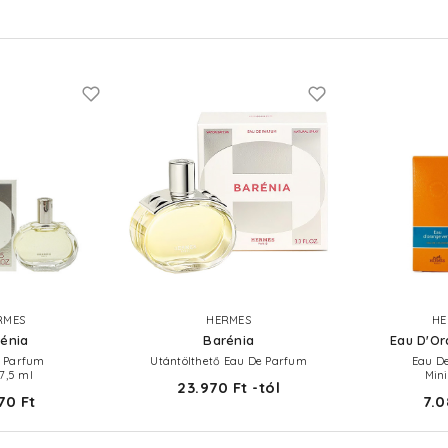
RMES
HERMES
HE
énia
Barénia
Eau D'Or
 Parfum
Utántölthető Eau De Parfum
Eau D
 7,5 ml
Mini
23.970 Ft -tól
70 Ft
7.0