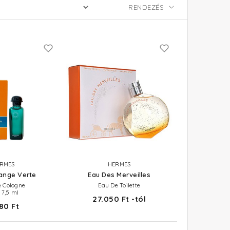
RMES
HERMES
ange Verte
Eau Des Merveilles
e Cologne
Eau De Toilette
 7,5 ml
27.050 Ft -tól
80 Ft