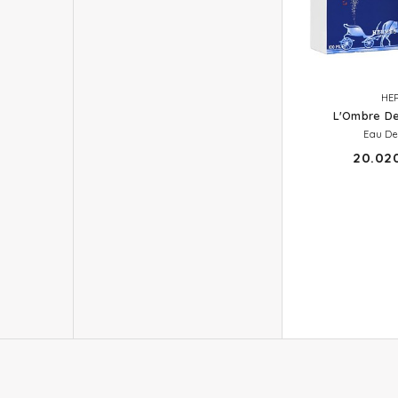
HE
L'Ombre De
Eau De
20.020