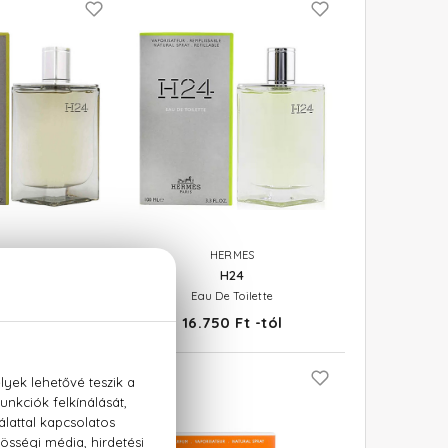
RMES
HERMES
H24
H24
e Parfum
Eau De Toilette
 Ft -tól
16.750 Ft -tól