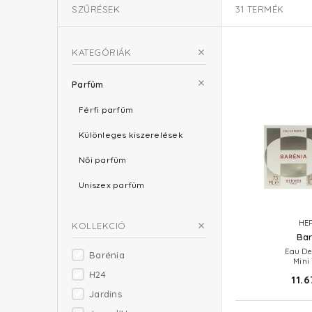
SZŰRÉSEK
31
TERMÉK
KATEGÓRIÁK
Parfüm
Férfi parfüm
Különleges kiszerelések
Női parfüm
Uniszex parfüm
HE
KOLLEKCIÓ
Bar
Eau De
Barénia
Mini
H24
11.6
Jardins