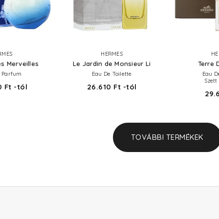
RMES
HERMES
HE
s Merveilles
Le Jardin de Monsieur Li
Terre 
 Parfum
Eau De Toilette
Eau De
Szett
 Ft -tól
26.610 Ft -tól
29.
TOVÁBBI TERMÉKEK