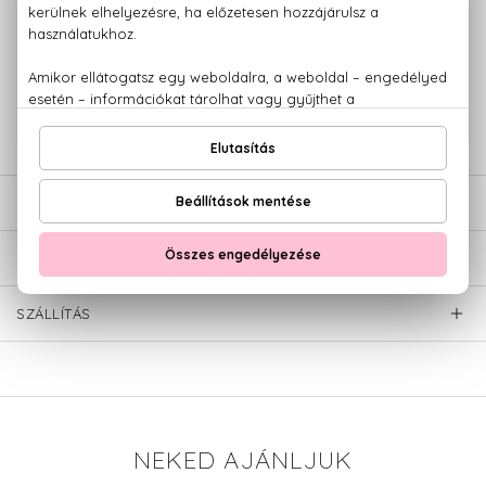
100% eredeti termékek,
14 napos visszaküldési garanciával
+36 20
Kérdésed van, elakadtál? Hívd ügyfélszolgálatunkat:
779 1926
LEÍRÁS
ÉRTÉKELÉSEK (0)
SZÁLLÍTÁS
NEKED AJÁNLJUK