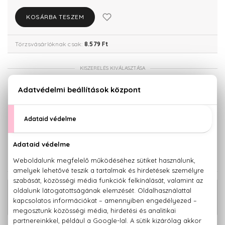
KOSÁRBA TESZEM
Törzsvásárlóknak csak:
8.579 Ft
KISZERELÉS KIVÁLASZTÁSA
30 ml
50 ml
9.030 Ft
10.570 Ft
100 ml
11.670 Ft
KAPCSOLÓDÓ TERMÉKEK
Cool Water Woman Eau De Toilette
5.760 Ft
Mini 5 ml