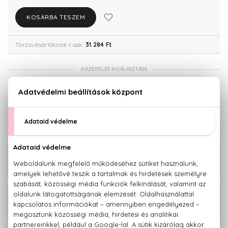
KOSÁRBA TESZEM
Törzsvásárlóknak csak:
31.284 Ft
KISZERELÉS KIVÁLASZTÁSA
Teszter 100 ml
32.930 Ft
KAPCSOLÓDÓ TERMÉKEK
Dior Homme Deo stift 75 ml
14.110 Ft
Dior Homme Parfum Mini 7,5 ml
14.060 Ft