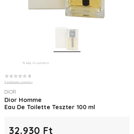
*A kép illusztráció
0
0 értékelés alapján
DIOR
Dior Homme
Eau De Toilette Teszter 100 ml
32.930 Ft