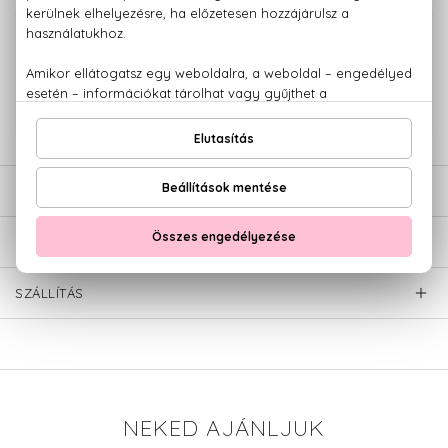
100% eredeti termékek,
14 napos visszaküldési garanciával
+36 20
Kérdésed van, elakadtál? Hívd ügyfélszolgálatunkat:
779 1926
LEÍRÁS
ÉRTÉKELÉSEK (0)
SZÁLLÍTÁS
NEKED AJÁNLJUK