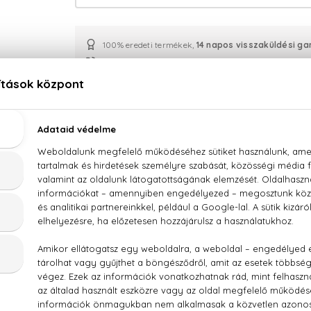
100% eredeti termékek,
14 napos visszaküldési ga
Kérdésed van, elakadtál? Hívd ügyfélszolgálatunkat:
LEÍRÁS
ÉRTÉKELÉSEK (0)
SZÁLLÍTÁS
Dior Homme Eau De Toilette