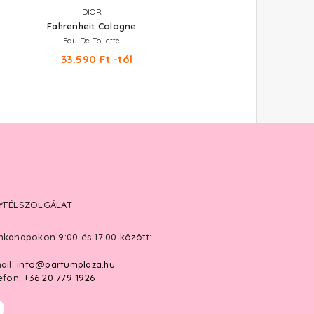
DIOR
DIOR
Fahrenheit Cologne
Higher Energy
Eau De Toilette
Eau De Toilette
33.590 Ft -tól
40.180 Ft -tól
YFÉLSZOLGÁLAT
kanapokon 9:00 és 17:00 között:
ail:
info@parfumplaza.hu
efon:
+36 20 779 1926