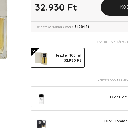
32.930 Ft
KO
Törzsvásárlóknak csak:
31.284 Ft
KISZERELÉS KIVÁLASZ
Teszter 100 ml
32.930 Ft
KAPCSOLÓDÓ TERMÉ
Dior Homm
Dior Homme 