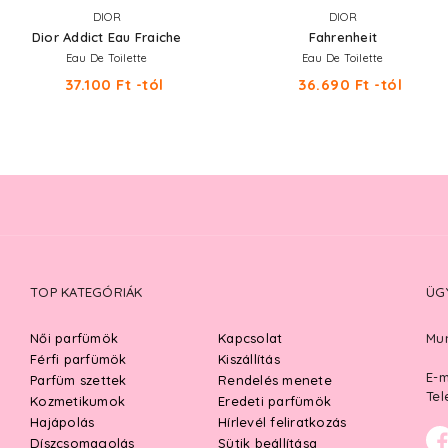
DIOR
DIOR
Dior Addict Eau Fraiche
Fahrenheit
Eau De Toilette
Eau De Toilette
37.100 Ft -tól
36.690 Ft -tól
TOP KATEGÓRIÁK
ÜG
Női parfümök
Kapcsolat
Mun
Férfi parfümök
Kiszállítás
E-m
Parfüm szettek
Rendelés menete
Tel
Kozmetikumok
Eredeti parfümök
Hajápolás
Hírlevél feliratkozás
Díszcsomagolás
Sütik beállítása