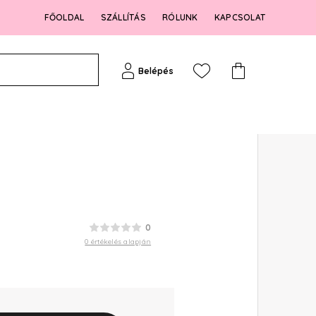
FŐOLDAL
SZÁLLÍTÁS
RÓLUNK
KAPCSOLAT
Belépés
0
0 értékelés alapján