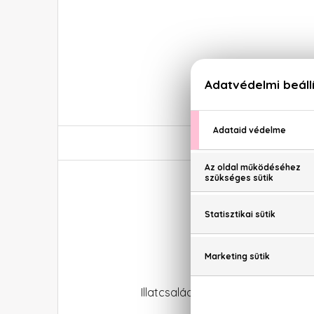
Illatcsalád: Aromás-fás