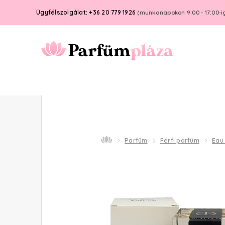
Ügyfélszolgálat: +36 20 779 1926
(munkanapokon 9:00 - 17:00-i
Parfüm
Férfi parfüm
Eau 