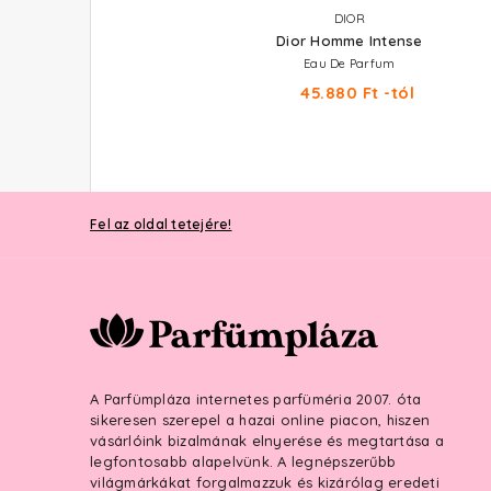
JEAN PAUL GAULTIER
DIOR
Le Beau
Dior Homme Intense
Eau De Toilette Szett 125+10 ml
Eau De Parfum
39.590 Ft
45.880 Ft -tól
Fel az oldal tetejére!
A Parfümpláza internetes parfüméria 2007. óta
sikeresen szerepel a hazai online piacon, hiszen
vásárlóink bizalmának elnyerése és megtartása a
legfontosabb alapelvünk. A legnépszerűbb
világmárkákat forgalmazzuk és kizárólag eredeti