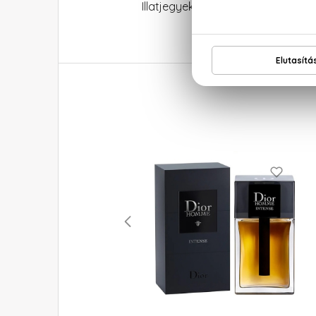
Illatjegyek: bergamott, levendula, 