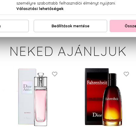
zsálya, írisz, kakaó, borostyánkő, bőr, vetiver, pacsuli
NEKED AJÁNLJUK