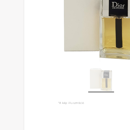
*A kép illusztráció