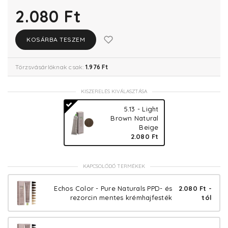
2.080 Ft
KOSÁRBA TESZEM
Törzsvásárlóknak csak:
1.976 Ft
KISZERELÉS KIVÁLASZTÁSA
5.13 - Light
Brown Natural
Beige
2.080 Ft
KAPCSOLÓDÓ TERMÉKEK
Echos Color - Pure Naturals PPD- és
2.080 Ft -
rezorcin mentes krémhajfesték
tól