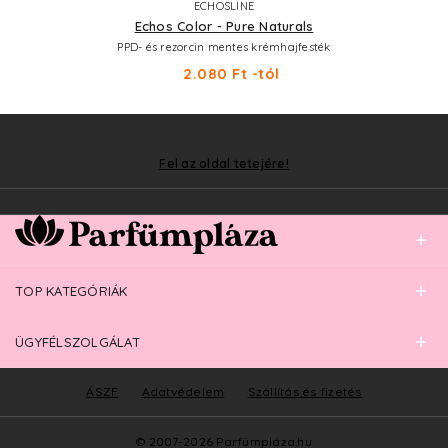
ECHOSLINE
Echos Color - Pure Naturals
PPD- és rezorcin mentes krémhajfesték
2.080 Ft -tól
Fel az oldal tetejére!
TOP KATEGÓRIÁK
ÜGYFÉLSZOLGÁLAT
ÁSZF
Adatvédelem
Szállítás és fizetés
© 2007-2026 Parfümpláza.hu