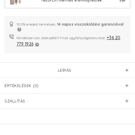
rezorcin mentes krémhajfesték
tól
100% eredeti termékek,
14 napos visszaküldési garanciával
+36 20
Kérdésed van, elakadtál? Hívd ügyfélszolgálatunkat:
779 1926
LEÍRÁS
ÉRTÉKELÉSEK (0)
SZÁLLÍTÁS