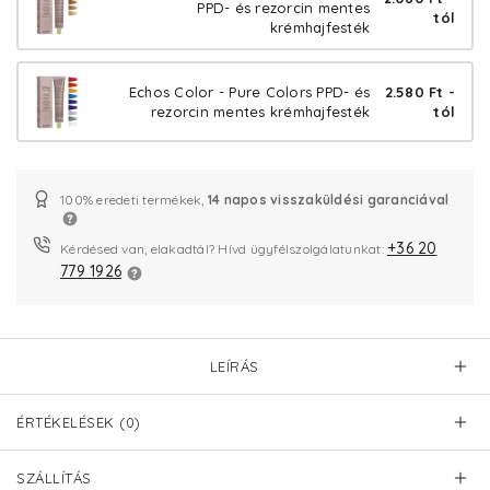
PPD- és rezorcin mentes
tól
krémhajfesték
Echos Color - Pure Colors PPD- és
2.580 Ft -
rezorcin mentes krémhajfesték
tól
100% eredeti termékek,
14 napos visszaküldési garanciával
+36 20
Kérdésed van, elakadtál? Hívd ügyfélszolgálatunkat:
779 1926
LEÍRÁS
ÉRTÉKELÉSEK (0)
SZÁLLÍTÁS