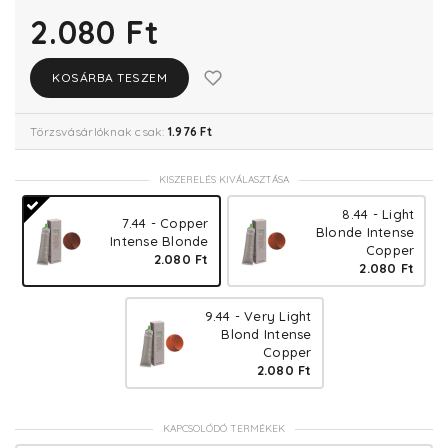
2.080 Ft
KOSÁRBA TESZEM
Törzsvásárlóknak csak:
1.976 Ft
KISZERELÉS KIVÁLASZTÁSA
8.44 - Light
7.44 - Copper
Blonde Intense
Intense Blonde
Copper
2.080 Ft
2.080 Ft
9.44 - Very Light
Blond Intense
Copper
2.080 Ft
KAPCSOLÓDÓ TERMÉKEK