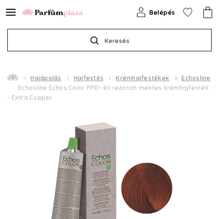
Belépés
Keresés
Hajápolás
Hajfestés
Krémhajfestékek
Echosline
Echosline Echos Color PPD- és rezorcin mentes krémhajfesték
- Extra Copper