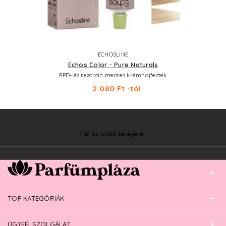
ECHOSLINE
Echos Color - Pure Naturals
PPD- és rezorcin mentes krémhajfesték
2.080 Ft -tól
Fel az oldal tetejére!
TOP KATEGÓRIÁK
ÜGYFÉLSZOLGÁLAT