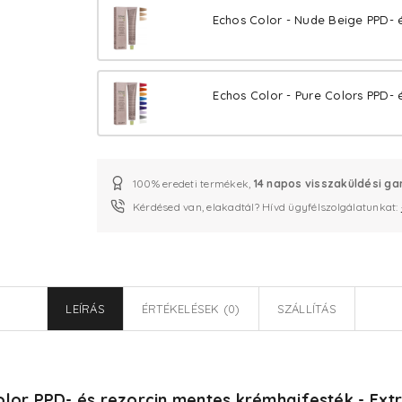
Echos Color - Nude Beige PPD- 
Echos Color - Pure Colors PPD- 
100% eredeti termékek,
14 napos visszaküldési ga
Kérdésed van, elakadtál? Hívd ügyfélszolgálatunkat:
LEÍRÁS
ÉRTÉKELÉSEK (0)
SZÁLLÍTÁS
olor PPD- és rezorcin mentes krémhajfesték - Extr