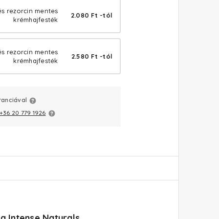
és rezorcin mentes
2.080 Ft -tól
krémhajfesték
és rezorcin mentes
2.580 Ft -tól
krémhajfesték
ranciával
+36 20 779 1926
a Intense Naturals