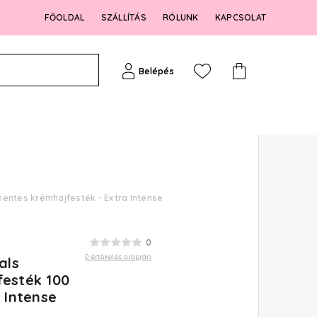
FŐOLDAL
SZÁLLÍTÁS
RÓLUNK
KAPCSOLAT
Belépés
mentes krémhajfesték - Extra Intense
0
0 értékelés alapján
als
festék 100
 Intense