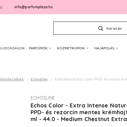
info@parfumplaza.hu
g)
Keresés
ÚJDONSÁGOK
PARFÜMÖK
KOZMETIKUMOK
HAJÁPOLÁS
mhajfestékek
Echosline
Echosline Echos Color PPD- és rezorcin 
ECHOSLINE
Echos Color - Extra Intense Natur
PPD- és rezorcin mentes krémhaj
ml - 44.0 - Medium Chestnut Extra