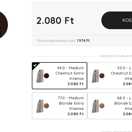
2.080 Ft
KOS
Törzsvásárlóknak csak:
1.976 Ft
KISZERELÉS KIVÁLASZ
44.0 - Medium
55.0 - L
Chestnut Extra
Chestnut E
Intense
Int
2.080 Ft
2.08
77.0 - Medium
88.0 - L
Blonde Extra
Blonde E
Intense
Int
2.080 Ft
2.08