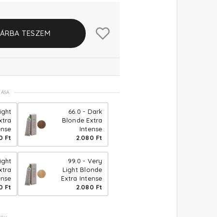
ÁRBA TESZEM
TÁSA
ight
66.0 - Dark
xtra
Blonde Extra
ense
Intense
0 Ft
2.080 Ft
ight
99.0 - Very
xtra
Light Blonde
ense
Extra Intense
0 Ft
2.080 Ft