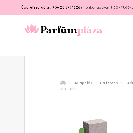
Ügyfélszolgálat: +36 20 779 1926
(munkanapokon 9:00 - 17:00-i
Hajápolás
Hajfestés
Kré
Naturals