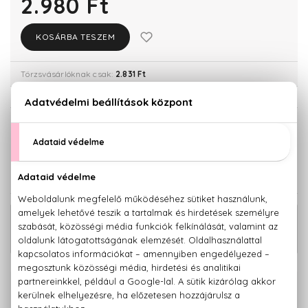
2.980 Ft
KOSÁRBA TESZEM
Törzsvásárlóknak csak:
2.831 Ft
KISZERELÉS KIVÁLASZTÁSA
ASH
PEARL
2.980 Ft
2.980 Ft
KAPCSOLÓDÓ TERMÉKEK
Echos Light Violet Bleach 7 Levels
13.880 Ft
Porzásmentes szőkítőpor 500 gr - Lila
100% eredeti termékek,
14 napos visszaküldési garanciával