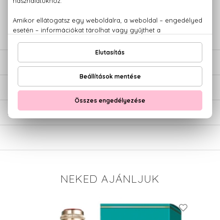
+36 20
Kérdésed van, elakadtál? Hívd ügyfélszolgálatunkat:
779 1926
LEÍRÁS
ÉRTÉKELÉSEK (0)
SZÁLLÍTÁS
NEKED AJÁNLJUK