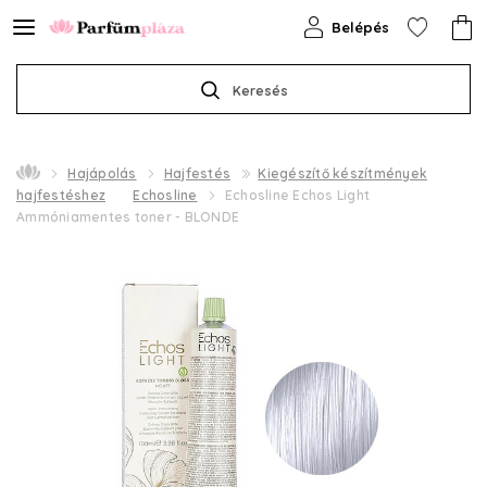
Belépés
Keresés
Hajápolás
Hajfestés
Kiegészítő készítmények
hajfestéshez
Echosline
Echosline Echos Light
Ammóniamentes toner - BLONDE