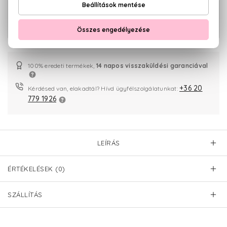
BIO
3.660 Ft
Lavender Clouds Hidrogél szemmaszk
levendulával 60 db
100% eredeti termékek,
14 napos visszaküldési garanciával
+36 20
Kérdésed van, elakadtál? Hívd ügyfélszolgálatunkat:
779 1926
LEÍRÁS
ÉRTÉKELÉSEK (0)
SZÁLLÍTÁS