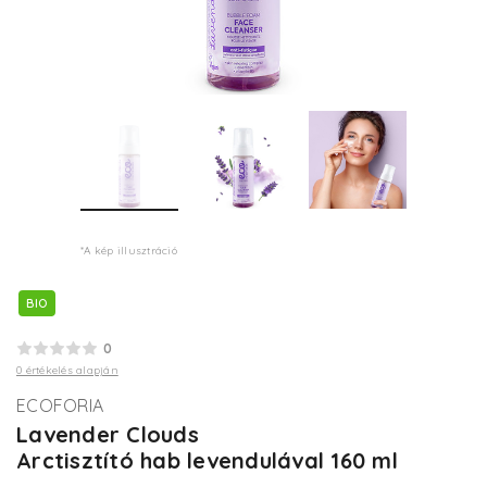
*A kép illusztráció
BIO
0
0 értékelés alapján
ECOFORIA
Lavender Clouds
Arctisztító hab levendulával 160 ml