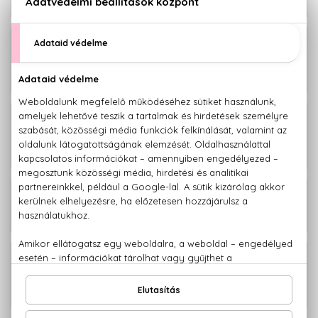
arcelixír levendulával 30 ml
BIO
Lavender Clouds Lamelláris
2.190 Ft
szerkezetű nappali arckrém
levendulával 50 ml
BIO
Lavender Clouds Lamelláris
2.190 Ft
szerkezetű éjszakai nyugtató arckrém
levendulával 50 ml
BIO
1.990 Ft
Lavender Clouds Hidratáló arcápoló
folyadék levendulával 50 ml
BIO
Lavender Clouds Day&Night
2.190 Ft
szemkörnyékápoló krém levendulával
30 ml