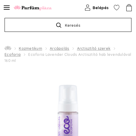
Belépés
Keresés
Kozmetikum
Arcápolás
Arctisztító szerek
Ecoforia
Ecoforia Lavender Clouds Arctisztító hab levendulával
160 ml