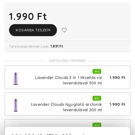
1.990 Ft
KOSÁRBA TESZEM
Törzsvásárlóknak csak:
1.891 Ft
KAPCSOLÓDÓ TERMÉKEK
BIO
1.990 Ft
Lavender Clouds 3 in 1 Micellás víz
levendulával 300 ml
BIO
1.990 Ft
Lavender Clouds Nyugtató arctonik
levendulával 200 ml
BIO
2.190 Ft
Lavender Clouds 3 fázisú helyreállító