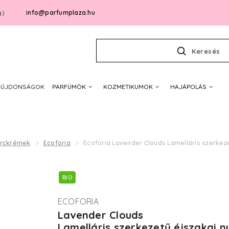
info@parfumplaza.hu
g)
Keresés
ÚJDONSÁGOK
PARFÜMÖK
KOZMETIKUMOK
HAJÁPOLÁS
rckrémek
Ecoforia
Ecoforia Lavender Clouds Lamelláris szerkez
BIO
ECOFORIA
Lavender Clouds
Lamelláris szerkezetű éjszakai 