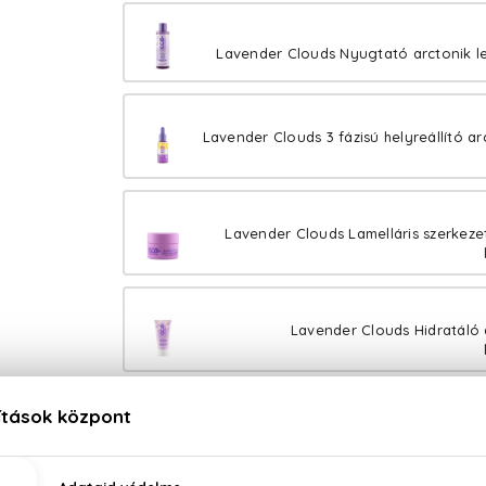
Lavender Clouds Nyugtató arctonik l
Lavender Clouds 3 fázisú helyreállító arc
Lavender Clouds Lamelláris szerkeze
Lavender Clouds Hidratáló
Lavender Clouds Day&Night szem