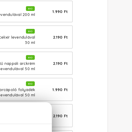
BIO
1.990 Ft
evendulával 200 ml
BIO
2.190 Ft
elixír levendulával
30 ml
BIO
2.190 Ft
tű nappali arckrém
levendulával 50 ml
BIO
1.990 Ft
 arcápoló folyadék
levendulával 50 ml
BIO
2.190 Ft
környékápoló krém
levendulával 30 ml