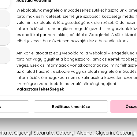
Lavender Clouds Hidrogél szemmaszk 
100% eredeti termékek,
14 napos visszaküldési g
Kérdésed van, elakadtál? Hívd ügyfélszolgálatunkat
LEÍRÁS
ÉRTÉKELÉSEK (0)
SZÁLLÍTÁS
uds Lamelláris szerkezetű éjszakai nyugtató arck
tate, Glyceryl Stearate, Cetearyl Alcohol, Glycerin, Cetearyl