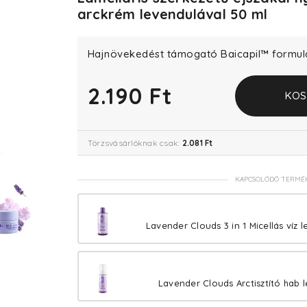
arckrém levendulával 50 ml
Hajnövekedést támogató Baicapil™ formuláv
2.190 Ft
KOS
Törzsvásárlóknak csak:
2.081 Ft
KAPCSOLÓDÓ TERMÉ
Lavender Clouds 3 in 1 Micellás víz 
Lavender Clouds Arctisztító hab 