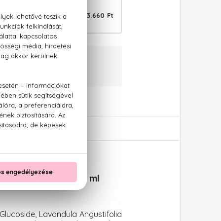
BIO
3.660 Ft
levendulával 60 db
aranciával
:
+36 20 779 1926
rém levendulával 50 ml
 Glucoside, Lavandula Angustifolia