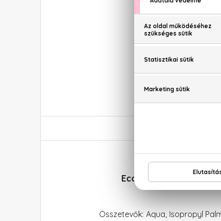
Ecoforia Lavender Clo
Összetevők: Aqua, Isopropyl Palmi