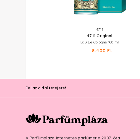
BENETTON
4711
Colors Rose
4711 Original
Eau De Toilette 50 ml
Eau De Cologne 100 ml
9.210 Ft
8.400 Ft
Fel az oldal tetejére!
A Parfümpláza internetes parfüméria 2007. óta