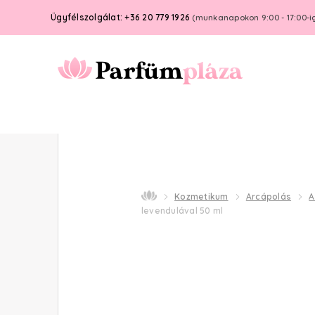
Ügyfélszolgálat: +36 20 779 1926
(munkanapokon 9:00 - 17:00-i
Kozmetikum
Arcápolás
A
levendulával 50 ml