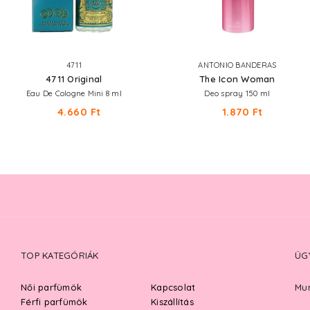
4711
ANTONIO BANDERAS
4711 Original
The Icon Woman
Eau De Cologne Mini 8 ml
Deo spray 150 ml
4.660 Ft
1.870 Ft
TOP KATEGÓRIÁK
ÜG
Női parfümök
Kapcsolat
Mun
Férfi parfümök
Kiszállítás