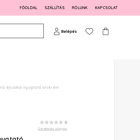
FŐOLDAL
SZÁLLÍTÁS
RÓLUNK
KAPCSOLAT
Belépés
etű éjszakai nyugtató arckrém
0
0 értékelés alapján
nyugtató