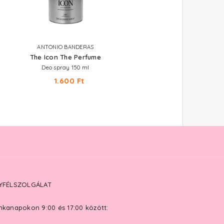
ANTONIO BANDERAS
EYÜP SABRI TUNCER
The Icon The Perfume
Perfume Jewels - Blue Mo
Deo spray 150 ml
Parfümös testpermet 250 ml
1.600 Ft
3.660 Ft
YFÉLSZOLGÁLAT
kanapokon 9:00 és 17:00 között: