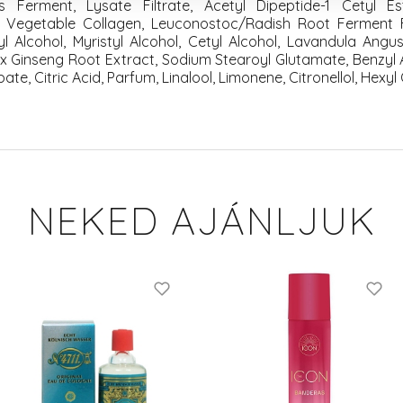
Ferment, Lysate Filtrate, Acetyl Dipeptide-1 Cetyl Est
l, Vegetable Collagen, Leuconostoc/Radish Root Ferment Fil
ryl Alcohol, Myristyl Alcohol, Cetyl Alcohol, Lavandula Angust
x Ginseng Root Extract, Sodium Stearoyl Glutamate, Benzyl Al
, Citric Acid, Parfum, Linalool, Limonene, Citronellol, Hexyl 
NEKED AJÁNLJUK