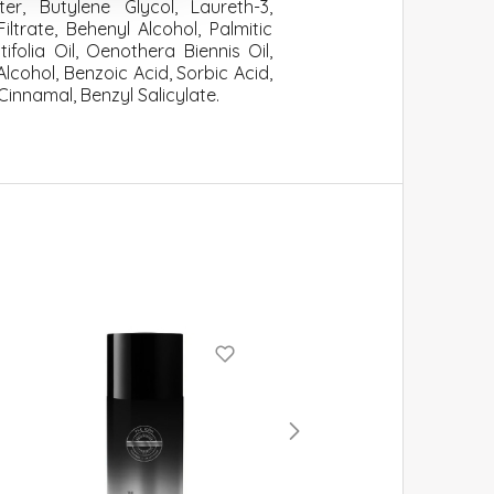
er, Butylene Glycol, Laureth-3,
trate, Behenyl Alcohol, Palmitic
ifolia Oil, Oenothera Biennis Oil,
cohol, Benzoic Acid, Sorbic Acid,
Cinnamal, Benzyl Salicylate.