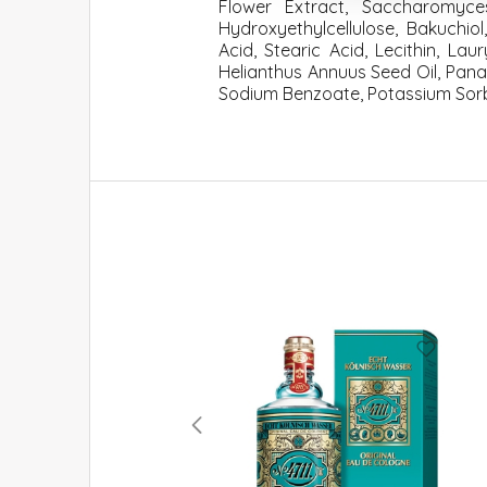
Flower Extract, Saccharomyces 
Hydroxyethylcellulose, Bakuchio
Acid, Stearic Acid, Lecithin, Lau
Helianthus Annuus Seed Oil, Pana
Sodium Benzoate, Potassium Sorbate