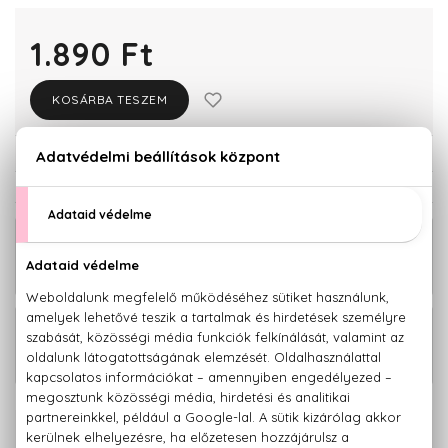
1.890 Ft
KOSÁRBA TESZEM
Törzsvásárlóknak csak:
1.796 Ft
KAPCSOLÓDÓ TERMÉKEK
BIO
1.860 Ft
Relaxing Pleasure Nyugtató tusfürdő
gél 400 ml
BIO
1.890 Ft
Relaxing Pleasure Nyugtató testradír
200 ml
100% eredeti termékek,
14 napos visszaküldési garanciával