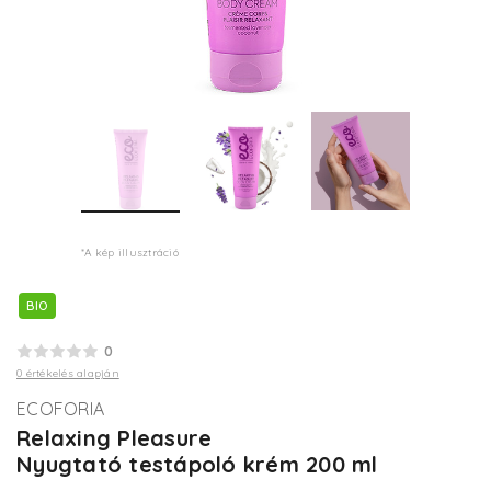
*A kép illusztráció
BIO
0
0 értékelés alapján
ECOFORIA
Relaxing Pleasure
Nyugtató testápoló krém 200 ml