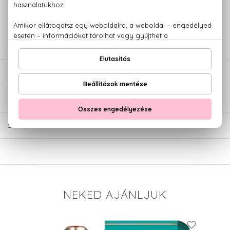
+36 20
Kérdésed van, elakadtál? Hívd ügyfélszolgálatunkat:
779 1926
LEÍRÁS
ÉRTÉKELÉSEK (0)
SZÁLLÍTÁS
NEKED AJÁNLJUK