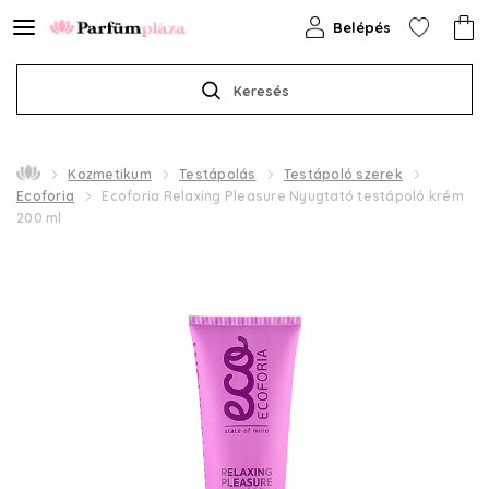
Belépés
Keresés
Kozmetikum
Testápolás
Testápoló szerek
Ecoforia
Ecoforia Relaxing Pleasure Nyugtató testápoló krém
200 ml