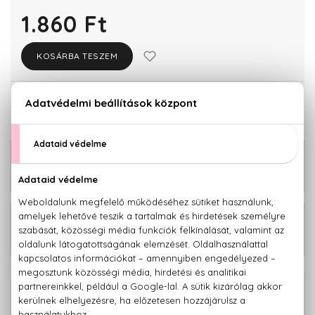
1.860 Ft
KOSÁRBA TESZEM
Törzsvásárlóknak csak:
1.767 Ft
KAPCSOLÓDÓ TERMÉKEK
BIO
1.890 Ft
Relaxing Pleasure Nyugtató testápoló
krém 200 ml
BIO
1.890 Ft
Relaxing Pleasure Nyugtató testradír
200 ml
100% eredeti termékek,
14 napos visszaküldési garanciával