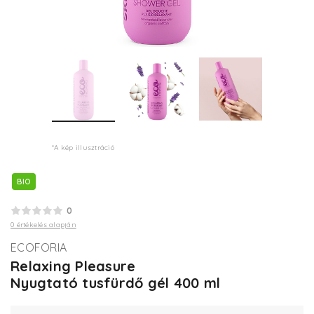
*A kép illusztráció
BIO
0
0 értékelés alapján
ECOFORIA
Relaxing Pleasure
Nyugtató tusfürdő gél 400 ml