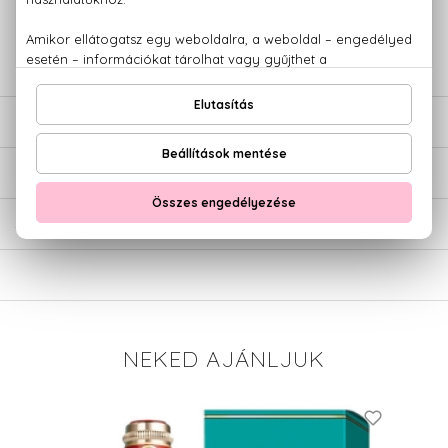
+36 20
Kérdésed van, elakadtál? Hívd ügyfélszolgálatunkat:
779 1926
LEÍRÁS
ÉRTÉKELÉSEK (0)
SZÁLLÍTÁS
NEKED AJÁNLJUK