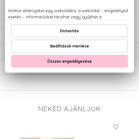
+36 20
Kérdésed van, elakadtál? Hívd ügyfélszolgálatunkat:
779 1926
LEÍRÁS
ÉRTÉKELÉSEK (0)
SZÁLLÍTÁS
NEKED AJÁNLJUK