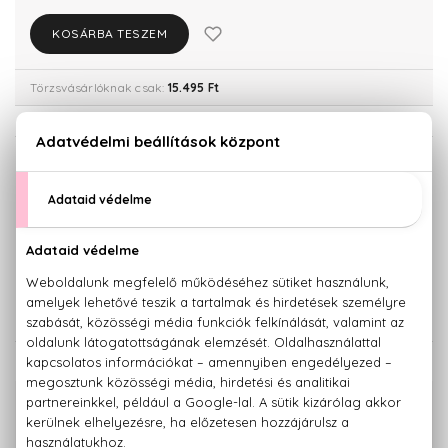
KOSÁRBA TESZEM
Törzsvásárlóknak csak:
15.495 Ft
KISZERELÉS KIVÁLASZTÁSA
30 ml
50 ml
13.190 Ft
16.310 Ft
90 ml
21.780 Ft
KAPCSOLÓDÓ TERMÉKEK
100% eredeti termékek,
14 napos visszaküldési garanciával