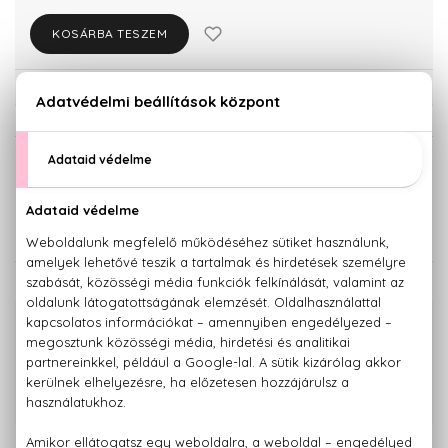
KOSÁRBA TESZEM
Törzsvásárlóknak csak:
26.230 Ft
KISZERELÉS KIVÁLASZTÁSA
50 ml
90 ml
20.020 Ft
27.610 Ft
KAPCSOLÓDÓ TERMÉKEK
100% eredeti termékek,
14 napos visszaküldési garanciával
+36 20
Kérdésed van, elakadtál? Hívd ügyfélszolgálatunkat:
779 1926