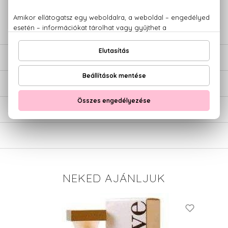
+36 20
Kérdésed van, elakadtál? Hívd ügyfélszolgálatunkat:
779 1926
LEÍRÁS
ÉRTÉKELÉSEK (0)
SZÁLLÍTÁS
NEKED AJÁNLJUK