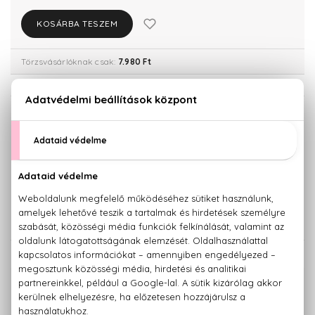
KOSÁRBA TESZEM
Törzsvásárlóknak csak:
7.980 Ft
KISZERELÉS KIVÁLASZTÁSA
30 ml
75 ml
7.740 Ft
8.400 Ft
Teszter 125 ml
9.470 Ft
KAPCSOLÓDÓ TERMÉKEK
100% eredeti termékek,
14 napos visszaküldési garanciával