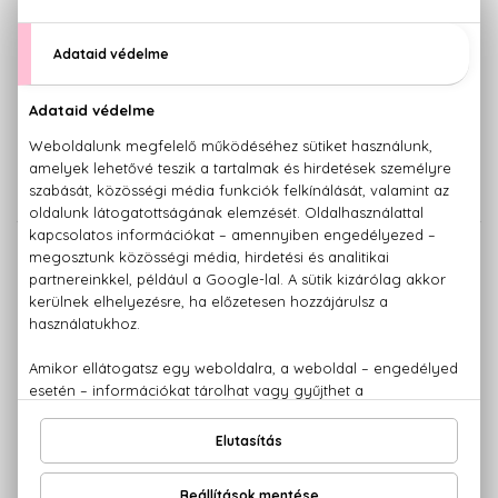
ESCADA
ESCADA
Fiesta Carioca
Joyful
Eau De Toilette
Eau De Parfum
Szett 50+50 ml
11.670 Ft -tól
23.090 Ft
ESCADA
ESCADA
Magnetism
Nectar De Costa Rica
Eau De Parfum
Eau De Toilette
100 ml