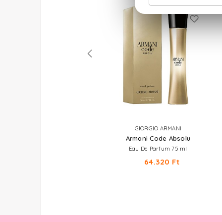
BVLGARI
GIORGIO ARMANI
Omnia Amethyste
Armani Code Absolu
Eau De Toilette
Eau De Parfum 75 ml
20.020 Ft -tól
64.320 Ft