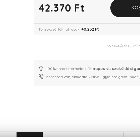
42.370 Ft
KO
Törzsvásárlóknak csak:
40.252 Ft
KAPCSOLÓDÓ TERMÉ
100% eredeti termékek,
14 napos visszaküldési ga
Kérdésed van, elakadtál? Hívd ügyfélszolgálatunkat:
LEÍRÁS
ÉRTÉKELÉSEK (0)
SZÁLLÍTÁS