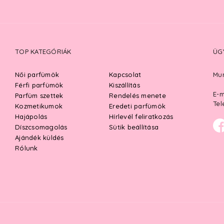
TOP KATEGÓRIÁK
ÜG
Női parfümök
Kapcsolat
Mun
Férfi parfümök
Kiszállítás
E-m
Parfüm szettek
Rendelés menete
Tel
Kozmetikumok
Eredeti parfümök
Hajápolás
Hírlevél feliratkozás
Díszcsomagolás
Sütik beállítása
Ajándék küldés
Rólunk