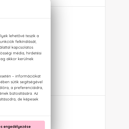
ette 50 ml
sma, cédrus