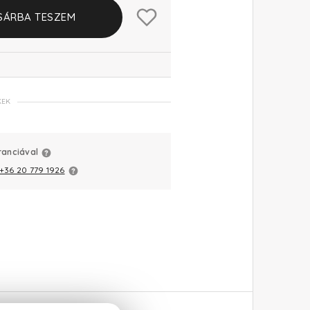
SÁRBA TESZEM
KEK
ranciával
+36 20 779 1926