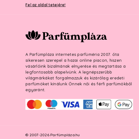
Fel az oldal tetejére!
A Parfümpláza internetes parfüméria 2007. óta
sikeresen szerepel a hazai online piacon, hiszen
vásárlóink bizalmának elnyerése és megtartása a
legfontosabb alapelvünk. A legnépszerűbb
világmárkákat forgalmazzuk és kizárólag eredeti
parfümöket kínálunk Önnek női és férfi parfümökből
egyaránt.
© 2007-2026 Parfümpláza.hu