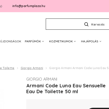
info@parfumplaza.hu
g)
Keresés
ÚJDONSÁGOK
PARFÜMÖK
KOZMETIKUMOK
HAJÁPOLÁS
e Toilette
Giorgio Armani
Giorgio Armani Armani Code Luna Eau Se
GIORGIO ARMANI
Armani Code Luna Eau Sensuelle
Eau De Toilette 50 ml