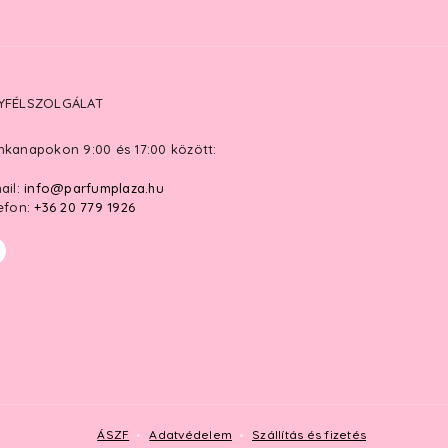
YFÉLSZOLGÁLAT
kanapokon 9:00 és 17:00 között:
ail:
info@parfumplaza.hu
efon:
+36 20 779 1926
ÁSZF
Adatvédelem
Szállítás és fizetés