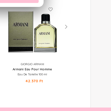
GIORGIO ARMANI
GIORGIO ARMANI
Armani Eau Pour Homme
Acqua di Gio Pour Homm
Eau De Toilette 100 ml
Eau De Toilette
42.370 Ft
23.970 Ft -tól