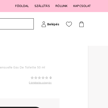
FŐOLDAL
SZÁLLÍTÁS
RÓLUNK
KAPCSOLAT
Belépés
nsuelle Eau De Toilette 50 ml
0
0 értékelés alapján