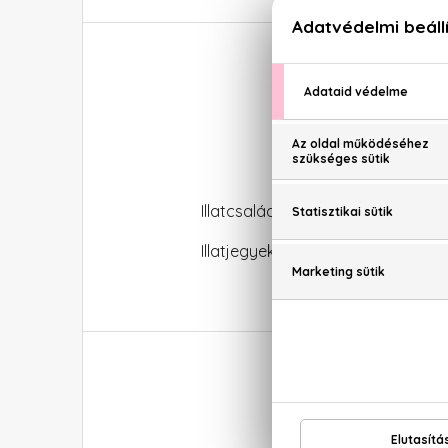
Giorgio A
Illatcsalád: Virágos
Illatjegyek: Bergamott, zöld jegye