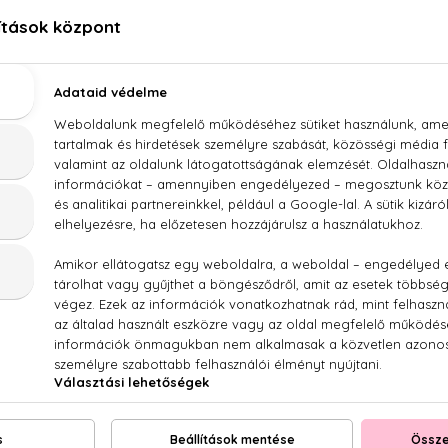
rmani Armani Code Luna Eau Sensuelle Eau De Toil
k, keserűnarancs, körte, narancsvirág, hajnalka, vanília, péz
NEKED AJÁNLJUK