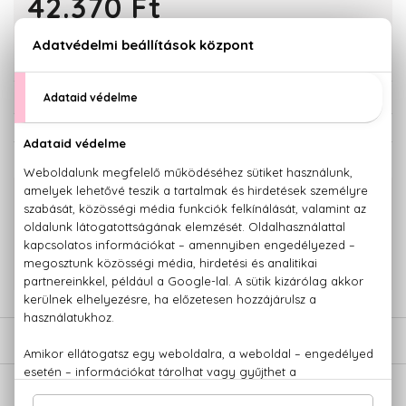
42.370 Ft
KOSÁRBA TESZEM
Törzsvásárlóknak csak:
40.252 Ft
KAPCSOLÓDÓ TERMÉKEK
100% eredeti termékek,
14 napos visszaküldési garanciával
+36 20
Kérdésed van, elakadtál? Hívd ügyfélszolgálatunkat:
779 1926
LEÍRÁS
ÉRTÉKELÉSEK (0)