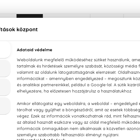
LEÍRÁS
ÉRTÉKELÉSEK (0)
SZÁLLÍTÁS
Armani Sí Passione Eau De Parfum Intense Utántöl
/ FRAGRANCE, AQUA / WATER, HYDROXYCITRONELLAL, ALPH
, CITRONELLOL, BENZYL ALCOHOL, HEXYL CINNAMAL, I