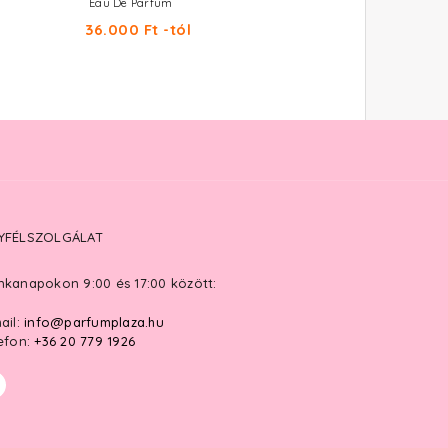
Eau De Parfum
Utántölthető Eau De Parfum Int
36.000 Ft -tól
24.850 Ft -tól
YFÉLSZOLGÁLAT
kanapokon 9:00 és 17:00 között:
ail:
info@parfumplaza.hu
efon:
+36 20 779 1926