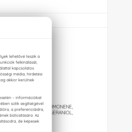
tő 100 ml
A-ISOMETHYL IONONE, LIMONENE,
SOEUGENOL, CITRAL, GERANIOL,