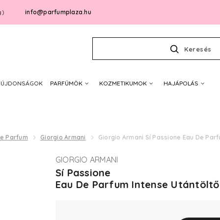
info@parfumplaza.hu
g)
Keresés
ÚJDONSÁGOK
PARFÜMÖK
KOZMETIKUMOK
HAJÁPOLÁS
De Parfum
Giorgio Armani
Giorgio Armani Sí Passione Eau De Parf
GIORGIO ARMANI
Sí Passione
Eau De Parfum Intense Utántöltő