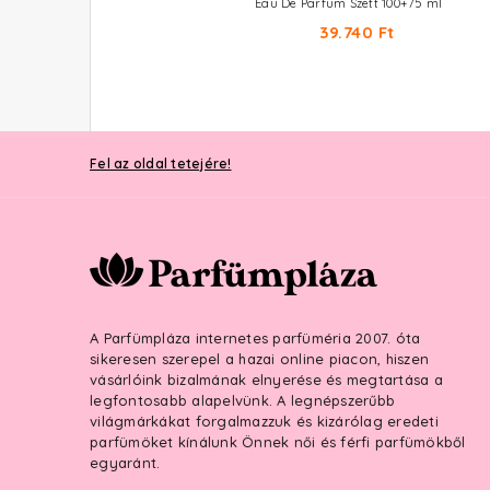
Eau De Parfum Szett 30+10 ml
Eau De Parfum Szett 100+75 ml
26.610 Ft
39.740 Ft
Fel az oldal tetejére!
A Parfümpláza internetes parfüméria 2007. óta
sikeresen szerepel a hazai online piacon, hiszen
vásárlóink bizalmának elnyerése és megtartása a
legfontosabb alapelvünk. A legnépszerűbb
világmárkákat forgalmazzuk és kizárólag eredeti
parfümöket kínálunk Önnek női és férfi parfümökből
egyaránt.