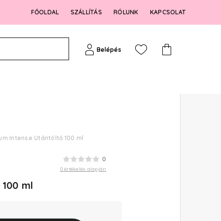
FŐOLDAL
SZÁLLÍTÁS
RÓLUNK
KAPCSOLAT
Belépés
um Intense Utántöltő 100 ml
0
0 értékelés alapján
 100 ml