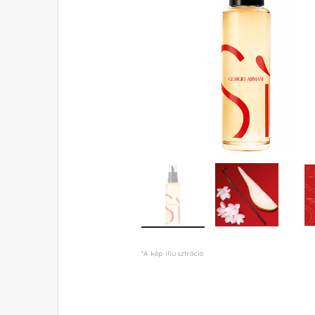
*A kép illusztráció