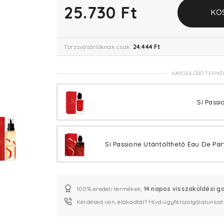
25.730 Ft
KO
Törzsvásárlóknak csak:
24.444 Ft
KAPCSOLÓDÓ TERMÉ
Sí Pass
Sí Passione Utántölthető Eau De Par
100% eredeti termékek,
14 napos visszaküldési g
Kérdésed van, elakadtál? Hívd ügyfélszolgálatunkat