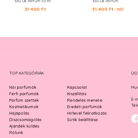
Eau De Parfum 50 ml
Eau De Parfum
31.400 Ft
31.400 Ft -tól
TOP KATEGÓRIÁK
ÜG
Női parfümök
Kapcsolat
Mun
Férfi parfümök
Kiszállítás
E-m
Parfüm szettek
Rendelés menete
Tel
Kozmetikumok
Eredeti parfümök
Hajápolás
Hírlevél feliratkozás
Díszcsomagolás
Sütik beállítása
Ajándék küldés
Rólunk