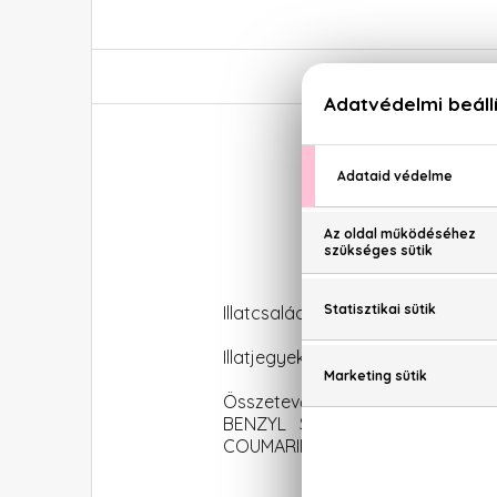
Giorgio 
Illatcsalád: Virágos-orientális-fás
Illatjegyek: körte, jázmin, vanília
Összetevők: ALCOHOL, PARFUM 
BENZYL SALICYLATE, LINALOOL
COUMARIN (F.I.L. B214499/1).