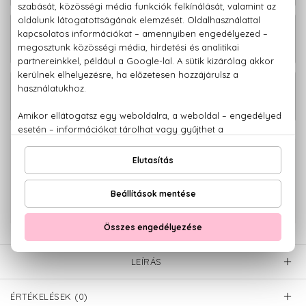
20.460 Ft -
Sí Utántölthető Eau De Parfum
tól
Sí Eau De Parfum Szett 30+10 ml
26.610 Ft
100% eredeti termékek,
14 napos visszaküldési garanciával
+36 20
Kérdésed van, elakadtál? Hívd ügyfélszolgálatunkat:
779 1926
LEÍRÁS
ÉRTÉKELÉSEK (0)