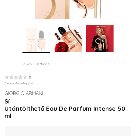
*A kép illusztráció
0
0 értékelés alapján
GIORGIO ARMANI
Sí
Utántölthető Eau De Parfum Intense 50
ml