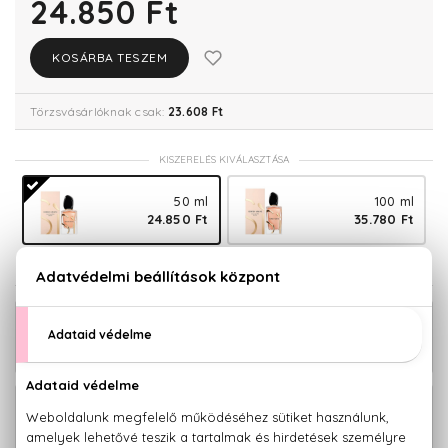
24.850 Ft
KOSÁRBA TESZEM
Törzsvásárlóknak csak:
23.608 Ft
KISZERELÉS KIVÁLASZTÁSA
50 ml
100 ml
24.850 Ft
35.780 Ft
KAPCSOLÓDÓ TERMÉKEK
Sí Eau De Parfum Szett 100+75 ml
39.740 Ft
36.000 Ft -
Sí Eau De Parfum
tól