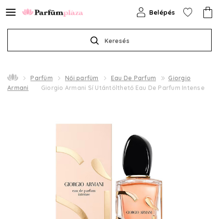
Belépés
Keresés
Parfüm
Női parfüm
Eau De Parfum
Giorgio
Armani
Giorgio Armani Sí Utántölthető Eau De Parfum Intense