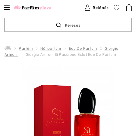
Belépés
Keresés
Parfüm
Női parfüm
Eau De Parfum
Giorgio
Armani
Giorgio Armani Sí Passione Éclat Eau De Parfum