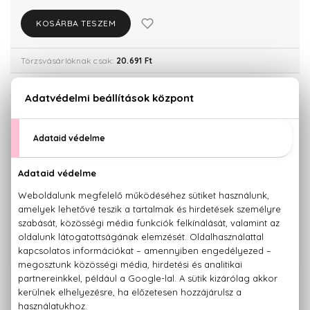
KOSÁRBA TESZEM
Törzsvásárlóknak csak:
20.691 Ft
KISZERELÉS KIVÁLASZTÁSA
30 ml
50 ml
21.780 Ft
28.320 Ft
100 ml
32.710 Ft
KAPCSOLÓDÓ TERMÉKEK
100% eredeti termékek,
14 napos visszaküldési garanciával