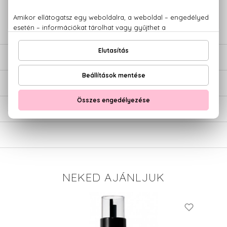
+36 20
Kérdésed van, elakadtál? Hívd ügyfélszolgálatunkat:
779 1926
LEÍRÁS
ÉRTÉKELÉSEK (0)
SZÁLLÍTÁS
NEKED AJÁNLJUK