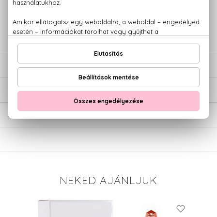
+36 20
Kérdésed van, elakadtál? Hívd ügyfélszolgálatunkat:
779 1926
LEÍRÁS
ÉRTÉKELÉSEK (0)
SZÁLLÍTÁS
NEKED AJÁNLJUK