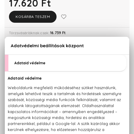
17.620 Ft
KOSÁRBA TESZEM
Törzsvásárlóknak csak:
16.739 Ft
KISZERELÉS KIVÁLASZTÁSA
30 ml
Teszter 100 ml
17.620 Ft
18.700 Ft
50 ml
100 ml
23.090 Ft
33.750 Ft
KAPCSOLÓDÓ TERMÉKEK
100% eredeti termékek,
14 napos visszaküldési garanciával